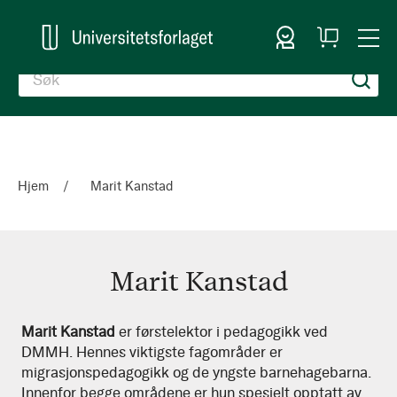
Logg inn
Handlekurv
Togg
en
Nav
Hjem
Marit Kanstad
Marit Kanstad
Marit
Marit Kanstad
er førstelektor i pedagogikk ved
DMMH. Hennes viktigste fagområder er
Kanstad
migrasjonspedagogikk og de yngste barnehagebarna.
Innenfor begge områdene er hun spesielt opptatt av