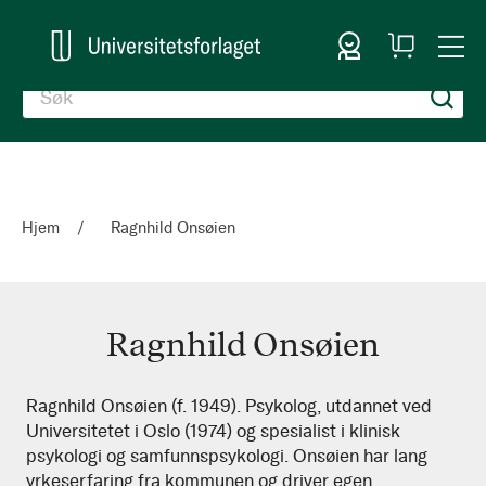
Logg inn
Handlekurv
Togg
en
Nav
Hjem
Ragnhild Onsøien
Ragnhild Onsøien
Ragnhild
Ragnhild Onsøien (f. 1949). Psykolog, utdannet ved
Universitetet i Oslo (1974) og spesialist i klinisk
Onsøien
psykologi og samfunnspsykologi. Onsøien har lang
yrkeserfaring fra kommunen og driver egen