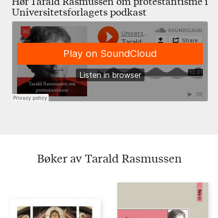
Hør Tarald Rasmussen om protestantisme i
Universitetsforlagets podkast
Bøker av Tarald Rasmussen