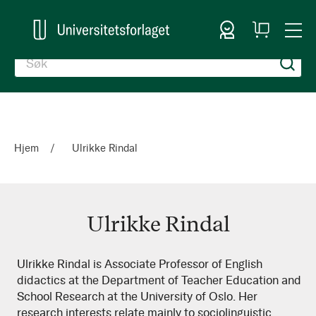
Logg inn
Handlekurv
Togg
en
Nav
Hjem
Ulrikke Rindal
Ulrikke Rindal
Ulrikke
Ulrikke Rindal is Associate Professor of English
didactics at the Department of Teacher Education and
Rindal
School Research at the University of Oslo. Her
research interests relate mainly to sociolinguistic