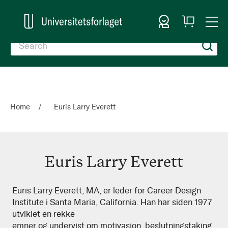
Sign In
My
Togg
Cart
Nav
Home
Euris Larry Everett
Euris Larry Everett
Euris
Euris Larry Everett, MA, er leder for Career Design
Institute i Santa Maria, California. Han har siden 1977
Larry
utviklet en rekke
Everett
emner og undervist om motivasjon, beslutningstaking,