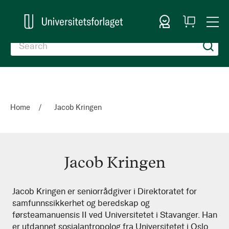
Sign In
My
Togg
Cart
Nav
Home
Jacob Kringen
Jacob Kringen
Jacob
Jacob Kringen er seniorrådgiver i Direktoratet for
samfunnssikkerhet og beredskap og
Kringen
førsteamanuensis II ved Universitetet i Stavanger. Han
er utdannet sosialantropolog fra Universitetet i Oslo,