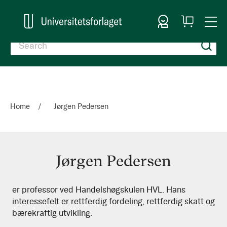
Sign In
My
Togg
Cart
Nav
Home
Jørgen Pedersen
Jørgen Pedersen
Jørgen
er professor ved Handelshøgskulen HVL. Hans
interessefelt er rettferdig fordeling, rettferdig skatt og
Pedersen
bærekraftig utvikling.