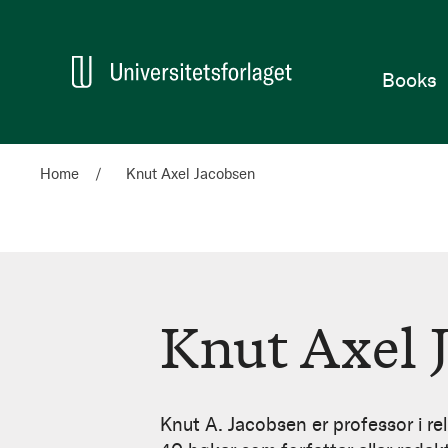
Home
Books
Home
Knut Axel Jacobsen
Knut Axel 
Knut
Axel
Knut A. Jacobsen er professor i re