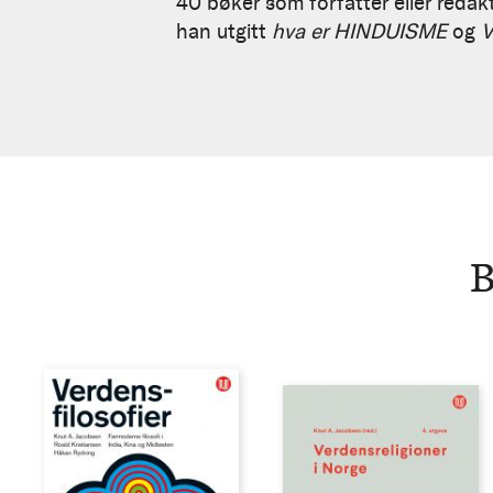
Jacobsen
40 bøker som forfatter eller redak
han utgitt
hva er HINDUISME
og
V
B