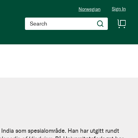
Sign In
Norwegian
Search
i India som spesialområde. Han har utgitt rundt