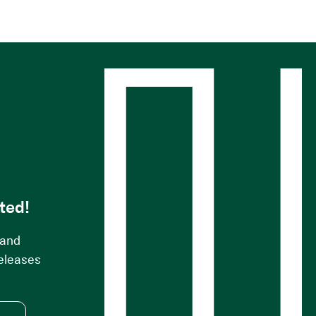
s
ted!
 and
releases