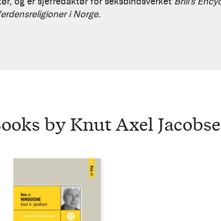
tør, og er sjefredaktør for seksbindsverket
Brill's Enc
erdensreligioner i Norge
.
ooks by Knut Axel Jacobs