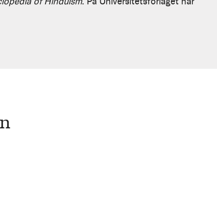
yclopedia of Hinduism
. På Universitetsforlaget har
en