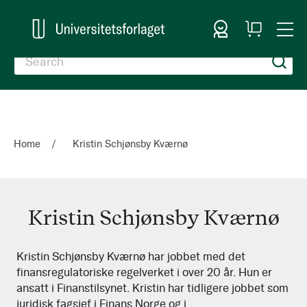
Sign In
My
Togg
Cart
Nav
Home
Kristin Schjønsby Kværnø
Kristin Schjønsby Kværnø
Kristin
Kristin Schjønsby Kværnø har jobbet med det
finansregulatoriske regelverket i over 20 år. Hun er
Schjønsby
ansatt i Finanstilsynet. Kristin har tidligere jobbet som
Kværnø
juridisk fagsjef i Finans Norge og i