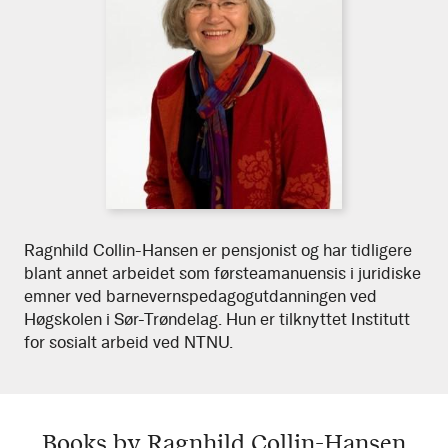
Download
Ragnhild
Ragnhild Collin-Hansen er pensjonist og har tidligere
high
blant annet arbeidet som førsteamanuensis i juridiske
resolution
Collin-
emner ved barnevernspedagogutdanningen ved
portrait
Hansen
Høgskolen i Sør-Trøndelag. Hun er tilknyttet Institutt
for sosialt arbeid ved NTNU.
Books by Ragnhild Collin-Hansen