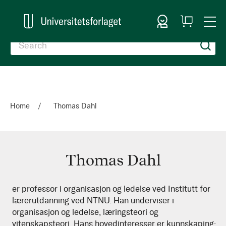
Sign In
My
Togg
Cart
Nav
Home
Thomas Dahl
Thomas Dahl
Thomas
er professor i organisasjon og ledelse ved Institutt for
lærerutdanning ved NTNU. Han underviser i
Dahl
organisasjon og ledelse, læringsteori og
vitenskapsteori. Hans hovedinteresser er kunnskaping: