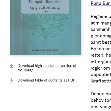
Runa Bu
Reglene o
som mange 
sammenhen
gjennomga
samt best
Boken om
retten, he
rettergan
Download high-resolution version of
regler om
the image
oppdatert
Download table of contents as PDF
ikraftsett
Denne bok
behov for
om tvangsf