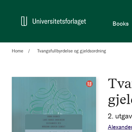
Home
Books
Home
Tvangsfullbyrdelse og gjeldsordning
Tva
gje
2. utga
Alexande