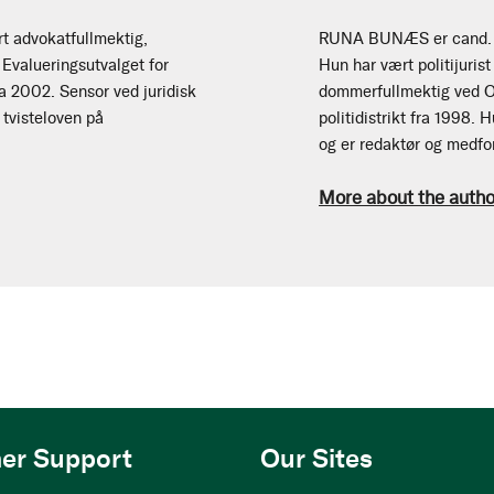
 advokatfullmektig,
RUNA BUNÆS er cand. ju
Evalueringsutvalget for
Hun har vært politijurist
ra 2002. Sensor ved juridisk
dommerfullmektig ved Os
 tvisteloven på
politidistrikt fra 1998. 
og er redaktør og medforf
More about the autho
er Support
Our Sites