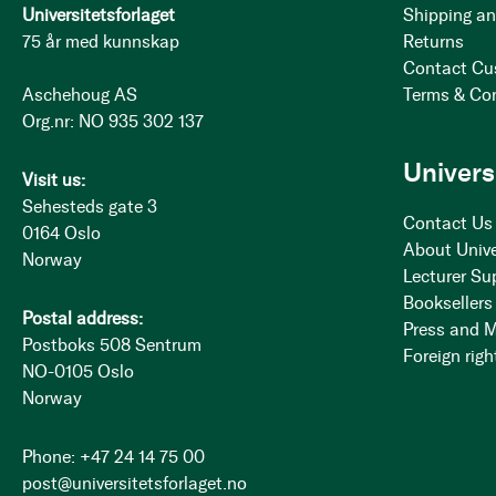
Universitetsforlaget
Shipping an
75 år med kunnskap
Returns
Contact Cu
Aschehoug AS
Terms & Co
Org.nr: NO 935 302 137
Univers
Visit us:
Sehesteds gate 3
Contact Us
0164 Oslo
About Unive
Norway
Lecturer Su
Booksellers
Postal address:
Press and 
Postboks 508 Sentrum
Foreign righ
NO-0105 Oslo
Norway
Phone: +47 24 14 75 00
post@universitetsforlaget.no