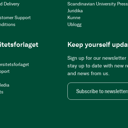
d Delivery
Scandinavian University Pres
Juridika
stomer Support
Kunne
nditions
Ublogg
itetsforlaget
Keep yourself upda
Sign up for our newsletter
rsitetsforlaget
stay up to date with new 
pport
and news from us.
Media
Subscribe to newsletter
ts