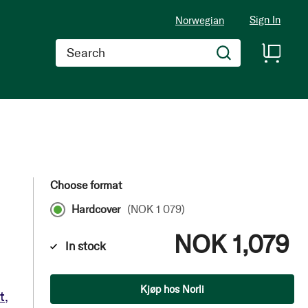
Sign In
Norwegian
Search
Choose format
Hardcover
(
NOK 1 079
)
NOK 1,079
In stock
Qty
Kjøp hos Norli
t