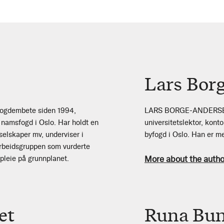
Lars Bor
fogdembete siden 1994,
LARS BORGE-ANDERSEN er
namsfogd i Oslo. Har holdt en
universitetslektor, kont
oselskaper mv, underviser i
byfogd i Oslo. Han er me
 arbeidsgruppen som vurderte
More about the autho
spleie på grunnplanet.
et
Runa Bu