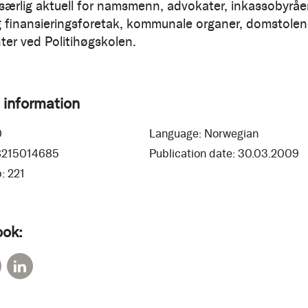
særlig aktuell for namsmenn, advokater, inkassobyråer
 finansieringsforetak, kommunale organer, domstole
ter ved Politihøgskolen.
 information
0
Language:
Norwegian
8215014685
Publication date:
30.03.2009
:
221
ook: