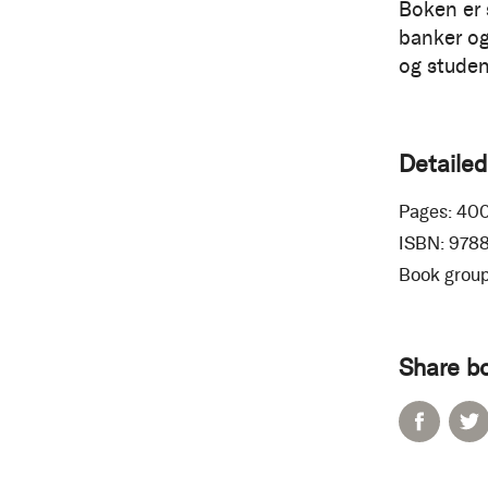
Boken er 
banker og
og studen
Detailed
Pages:
40
ISBN:
978
Book group
Share b