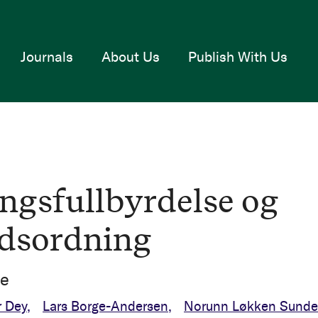
Journals
About Us
Publish With Us
ngsfullbyrdelse og
ldsordning
ve
r Dey
Lars Borge-Andersen
Norunn Løkken Sunde