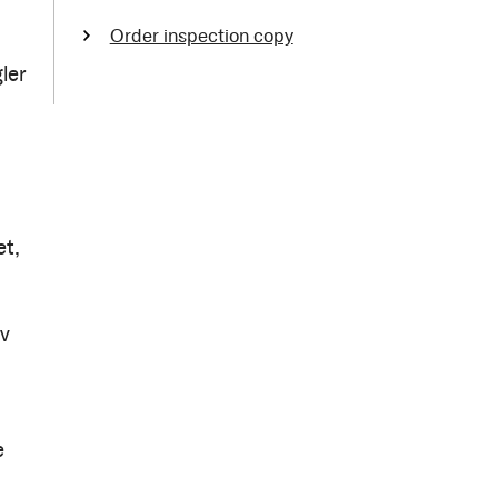
Order inspection copy
ler
et,
av
e