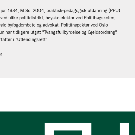
r. 1984, M.Sc. 2004, praktisk-pedagogisk utdanning (PPU).
 ved ulike politidistrikt, høyskolelektor ved Politihøgskolen,
lo byfogdembete og advokat. Politiinspektør ved Oslo
Hun har tidligere utgitt "Tvangsfullbyrdelse og Gjeldsordning",
atter i "Utlendingsrett".
r