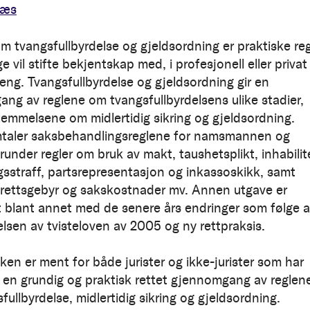
næs
m tvangsfullbyrdelse og gjeldsordning er praktiske reg
vil stifte bekjentskap med, i profesjonell eller privat
g. Tvangsfullbyrdelse og gjeldsordning gir en
ng av reglene om tvangsfullbyrdelsens ulike stadier,
emmelsene om midlertidig sikring og gjeldsordning.
taler saksbehandlingsreglene for namsmannen og
runder regler om bruk av makt, taushetsplikt, inhabilit
gsstraff, partsrepresentasjon og inkassoskikk, samt
 rettsgebyr og sakskostnader mv. Annen utgave er
 blant annet med de senere års endringer som følge 
elsen av tvisteloven av 2005 og ny rettpraksis.
en er ment for både jurister og ikke-jurister som har
 en grundig og praktisk rettet gjennomgang av reglen
ullbyrdelse, midlertidig sikring og gjeldsordning.