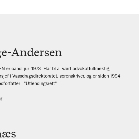
ge-Andersen
 cand. jur. 1973. Har bl.a. vært advokatfullmektig,
orsjef i Vassdragsdirektoratet, sorenskriver, og er siden 1994
dforfatter i "Utlendingsrett".
r
næs