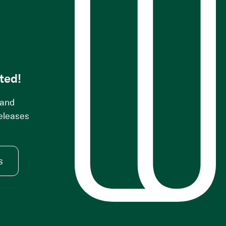
s
ted!
 and
releases
s