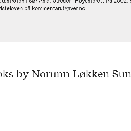
tastrofen i Sør-Asia. Utreder i Høyesterett fra 2002. S
visteloven på kommentarutgaver.no.
oks by Norunn Løkken Sun