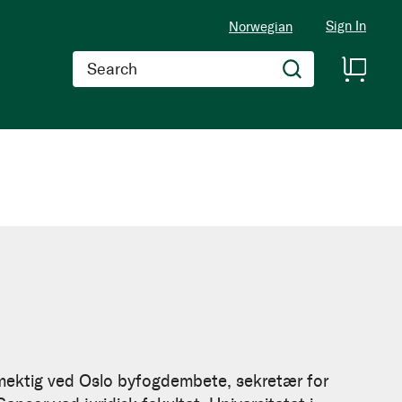
Sign In
Norwegian
Search
ektig ved Oslo byfogdembete, sekretær for