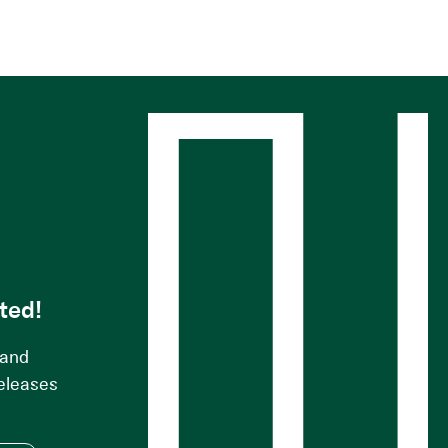
s
ted!
 and
releases