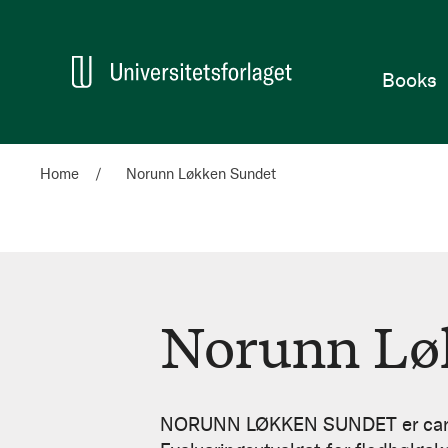
Home
Books
Home
Norunn Løkken Sundet
Norunn Lø
Norunn
Løkken
NORUNN LØKKEN SUNDET er cand. j