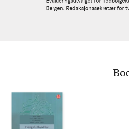
Sundet
Evalueringsutvalget for flodbølgeka
Bergen. Redaksjonssekretær for t
Bo