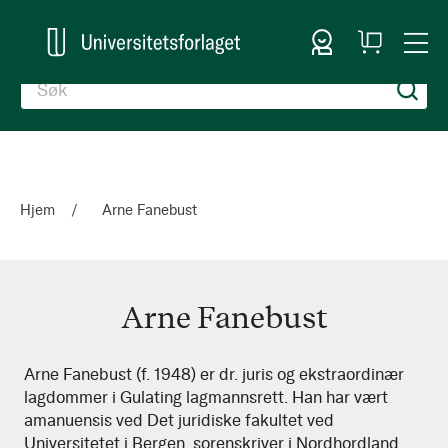
Logg inn
Handlekurv
Togg
en
Nav
Hjem
Arne Fanebust
Arne Fanebust
Arne
Arne Fanebust (f. 1948) er dr. juris og ekstraordinær
lagdommer i Gulating lagmannsrett. Han har vært
Fanebust
amanuensis ved Det juridiske fakultet ved
Universitetet i Bergen, sorenskriver i Nordhordland,