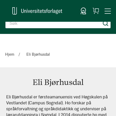
Logg inn
Handlekurv
Togg
en
Nav
Hjem
Eli Bjørhusdal
Eli Bjørhusdal
Eli
Eli Bjørhusdal er førsteamanuensis ved Høgskulen på
Vestlandet (Campus Sogndal). Ho forskar på
Bjørhusdal
språkforvaltning og språkdidaktikk og underviser på
lærarutdanninga i Sogndal. I 2014 disputerte ho med