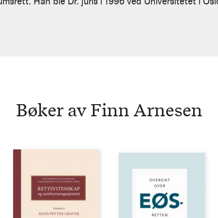
msrett. Han ble Dr. juris i 1996 ved Universitetet i Osl
Bøker av Finn Arnesen