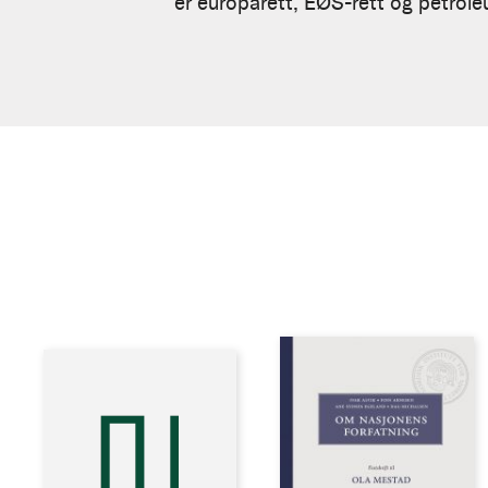
er europarett, EØS-rett og petroleu