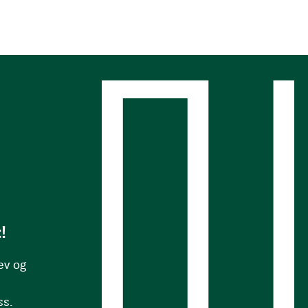
s
!
ev og
ss.