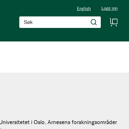
Logg inn
English
Søk
 Universitetet i Oslo. Arnesens forskningsområder