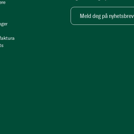
ere
Meld deg på nyhetsbrev
nger
 faktura
ts