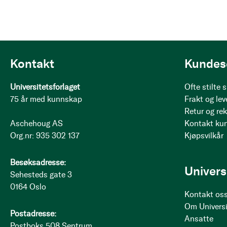
Kontakt
Kundes
Universitetsforlaget
Ofte stilte
75 år med kunnskap
Frakt og lev
Retur og re
Aschehoug AS
Kontakt ku
Org.nr: 935 302 137
Kjøpsvilkår
Besøksadresse:
Univers
Sehesteds gate 3
0164 Oslo
Kontakt os
Om Universi
Postadresse:
Ansatte
Postboks 508 Sentrum