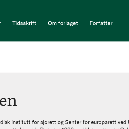
r
Tidsskrift
Om forlaget
Forfatter
sen
isk institutt for sjørett og Senter for europarett ved