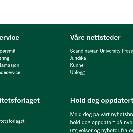
ervice
Våre nettsteder
 spørsmål
Scandinavian University Pres
ering
Juridika
klamasjon
Kunne
ndeservice
Ublogg
itetsforlaget
Hold deg oppdatert
s
Meld deg på vårt nyhetsbr
tetsforlaget
hold deg oppdatert på nye
utgivelser og nyheter fra o