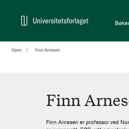
en
Hjem
Bøke
Hjem
Finn Arnesen
Finn Arne
Finn
Arnesen
Finn Arnesen er professor ved Nord