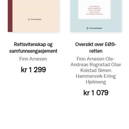
Rettsvitenskap og
Oversikt over EØS-
samfunnsengasjement
retten
Finn Arnesen
Finn Arnesen
Ole-
Andreas Rognstad
Olav
kr 1 299
Kolstad
Simen
Hammersvik
Erling
Hjelmeng
kr 1 079