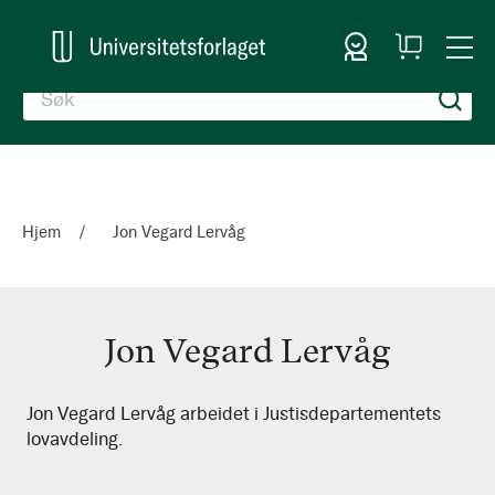
Logg inn
Handlekurv
Togg
en
Nav
Hjem
Jon Vegard Lervåg
Jon Vegard Lervåg
Jon
Jon Vegard Lervåg arbeidet i Justisdepartementets
lovavdeling.
Vegard
Lervåg