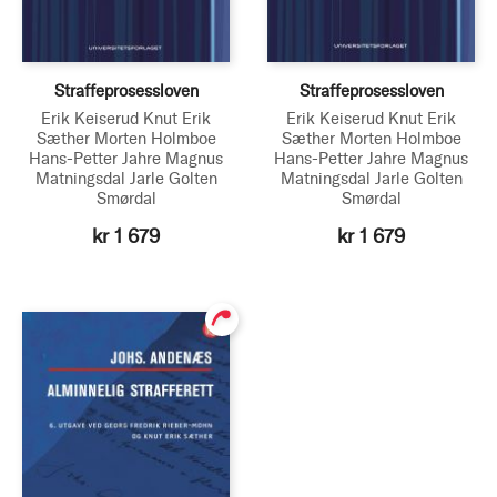
Straffeprosessloven
Straffeprosessloven
Erik Keiserud
Knut Erik
Erik Keiserud
Knut Erik
Sæther
Morten Holmboe
Sæther
Morten Holmboe
Hans-Petter Jahre
Magnus
Hans-Petter Jahre
Magnus
Matningsdal
Jarle Golten
Matningsdal
Jarle Golten
Smørdal
Smørdal
kr 1 679
kr 1 679