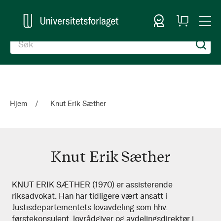
Logg inn
Handlekurv
Togg
en
Nav
Hjem
Knut Erik Sæther
Knut Erik Sæther
Knut
KNUT ERIK SÆTHER (1970) er assisterende
riksadvokat. Han har tidligere vært ansatt i
Erik
Justisdepartementets lovavdeling som hhv.
Sæther
førstekonsulent, lovrådgiver og avdelingsdirektør i