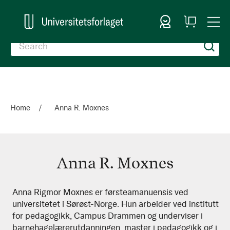
Sign In
My
Togg
Cart
Nav
Home
Anna R. Moxnes
Anna R. Moxnes
Anna
Anna Rigmor Moxnes er førsteamanuensis ved
universitetet i Sørøst-Norge. Hun arbeider ved institutt
R.
for pedagogikk, Campus Drammen og underviser i
Moxnes
barnehagelærerutdanningen, master i pedagogikk og i