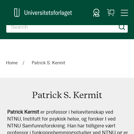
Sign In
My
Togg
Cart
Nav
Home
Patrick S. Kermit
Patrick S. Kermit
Patrick
Patrick Kermit
er professor i helsevitenskap ved
NTNU, Institutt for psykisk helse, og forsker I ved
S.
NTNU Samfunnsforskning. Han har tidligere vært
Kermit
professor i funksjonshemmingsstudier ved NTNU og er