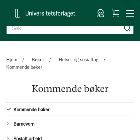
Logg inn
Handlekurv
Togg
en
Nav
Hjem
Bøker
Helse- og sosialfag
Kommende bøker
Kommende bøker
Kategorier
1
Kommende bøker
Produkt
1
Barnevern
Produkt
1
Sosialt arbeid