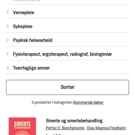
Produkt
1
Vernepleie
Produkt
1
Sykepleie
Produkt
1
Psykisk helsearbeid
Produkt
1
Fysioterapeut, ergoterapeut, radiograf, bioingeniør
Produkt
1
Tverrfaglige emner
Produkt
Filtrer
Sorter
3
produkter i kategorien
Kommende bøker
Smerte og smertebehandling
Petter C. Borchgrevink
Olav Magnus Fredheim