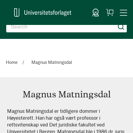
Sign In
My
Togg
Cart
Nav
Home
Magnus Matningsdal
Magnus Matningsdal
Magnus
Magnus Matningsdal er tidligere dommer i
Høyesterett. Han har også vært professor i
Matningsdal
rettsvitenskap ved Det juridiske fakultet ved
Universitetet i Bergen. Matningsdal ble i 1986 dr. juris