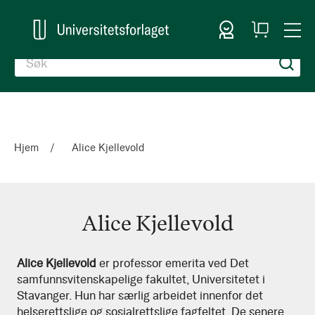
Logg inn
Handlekurv
Togg
en
Nav
Hjem
Alice Kjellevold
Alice Kjellevold
Alice
Alice Kjellevold
er professor emerita ved Det
samfunnsvitenskapelige fakultet, Universitetet i
Kjellevold
Stavanger. Hun har særlig arbeidet innenfor det
helserettslige og sosialrettslige fagfeltet. De senere