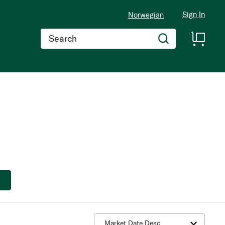
Sign In
Norwegian
Search
1
item
Sort by