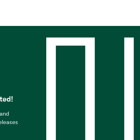
s
ted!
 and
releases