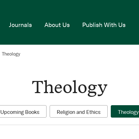
Journals
About Us
Publish With Us
Theology
Theology
1
1
Upcoming Books
Religion and Ethics
Theology
item
item