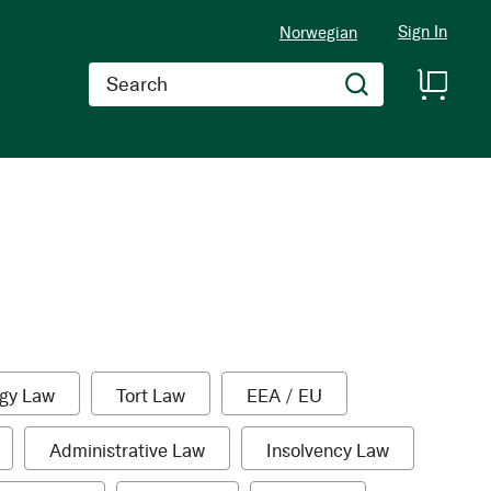
Sign In
Norwegian
Search
1
1
1
gy Law
Tort Law
EEA / EU
item
item
item
1
1
Administrative Law
Insolvency Law
tem
item
item