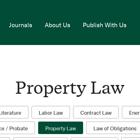
Journals
About Us
Publish With Us
Property Law
1
1
1
Literature
Labor Law
Contract Law
Ener
item
item
item
1
1
1
ce / Probate
Property Law
Law of Obligations
item
item
i