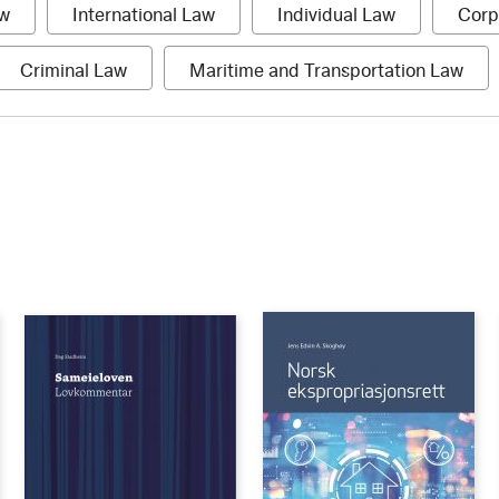
1
1
1
aw
International Law
Individual Law
Corp
item
item
item
1
1
Criminal Law
Maritime and Transportation Law
item
item