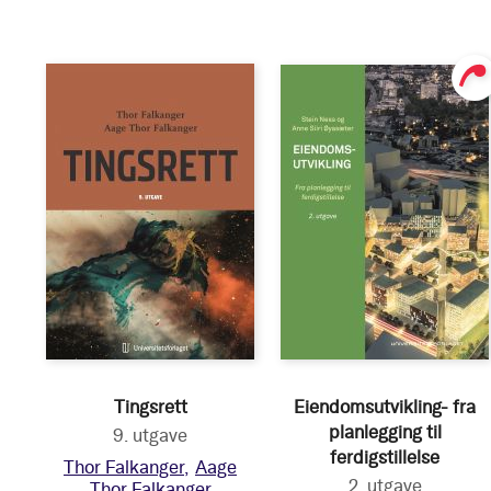
Tingsrett
Eiendomsutvikling- fra
planlegging til
9. utgave
ferdigstillelse
Thor Falkanger
Aage
2. utgave
Thor Falkanger