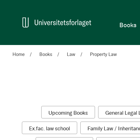
Home
Books
Home
Books
Law
Property Law
Categories
Shop
Shopping
1
Upcoming Books
General Legal 
By
Options
item
1
Ex.fac. law school
Family Law / Inheritan
item