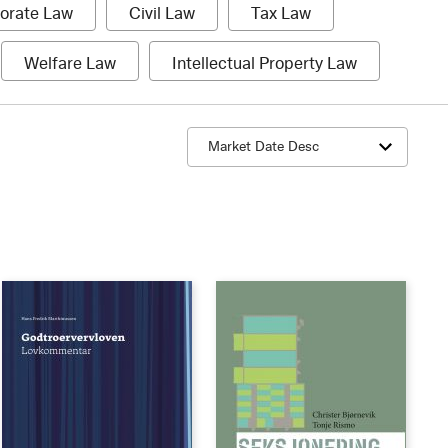
1
1
1
orate Law
Civil Law
Tax Law
item
item
item
1
1
Welfare Law
Intellectual Property Law
item
item
Sort by