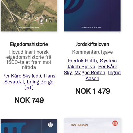
Eigedomshistorie
Jordskifteloven
Hovudliner i norsk
Kommentarutgave
eigedomshistorie frå
Fredrik Holth
Øystein
1600-talet fram mot
Jakob Bjerva
Per Kåre
nåtida
Sky
Magne Reiten
Ingrid
Per Kåre Sky
(ed.)
Hans
Aasen
Sevatdal
Erling Berge
(ed.)
NOK 1 479
NOK 749