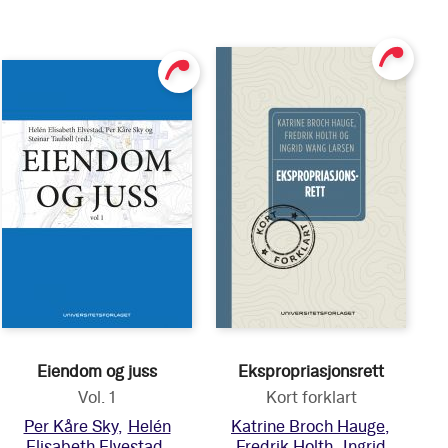
Eiendom og juss
Ekspropriasjonsrett
Vol. 1
Kort forklart
Per Kåre Sky
Helén
Katrine Broch Hauge
Elisabeth Elvestad
Fredrik Holth
Ingrid