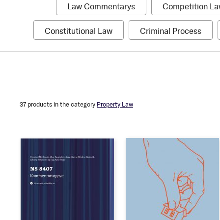
1
Law Commentarys
Competition L
item
1
1
Constitutional Law
Criminal Process
item
item
Pris
Authors
Format
Hardcover
NOK 399
NOK 2,699
Softcover
Allvit
e-
37
products in the category
Property Law
book