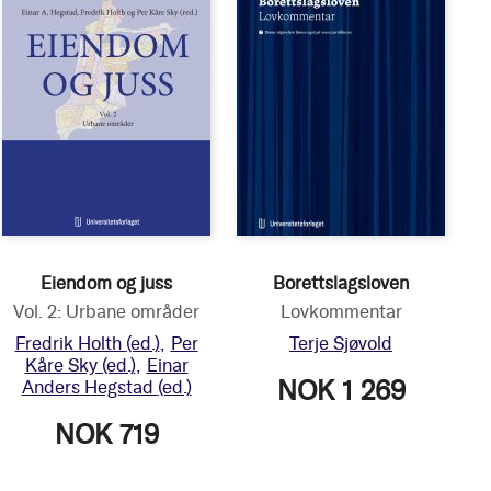
Eiendom og juss
Borettslagsloven
Vol. 2: Urbane områder
Lovkommentar
Fredrik Holth
(ed.)
Per
Terje Sjøvold
Kåre Sky
(ed.)
Einar
NOK 1 269
Anders Hegstad
(ed.)
NOK 719