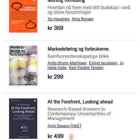
Muntlig formidling
Hvordan nå frem med ditt budskap i små
og store forsamlinger
Tor Haugnes
Nina Ronæs
kr 359
Markedsføring og forbrukerne
Samfunnsvitenskapelige blikk
Ardis Storm-Mathisen
Eivind Jacobsen
Jo
Helle-Valle
Karl-Fredrik Tangen
kr 299
At the Forefront, Looking ahead
Research-Based Answers to
Contemporary Uncertainties of
Management
(red.)
Amir Sasson
kr 499