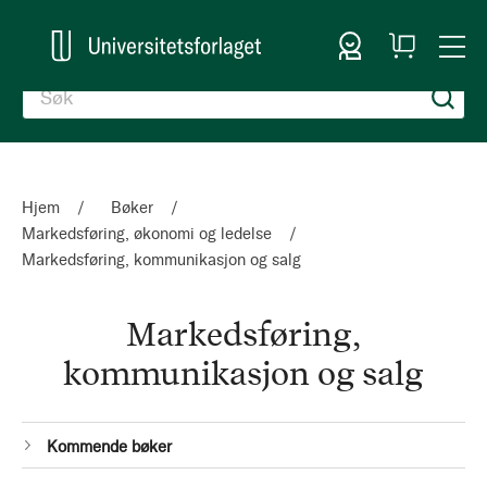
Logg inn
Handlekurv
Togg
en
Nav
Hjem
Bøker
Markedsføring, økonomi og ledelse
Markedsføring, kommunikasjon og salg
Markedsføring,
kommunikasjon og salg
Kategorier
1
Kommende bøker
Produkt