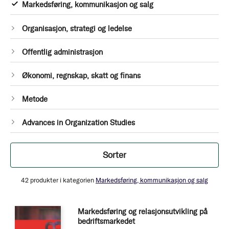
1
Markedsføring, kommunikasjon og salg
Produkt
1
Organisasjon, strategi og ledelse
Produkt
1
Offentlig administrasjon
Produkt
1
Økonomi, regnskap, skatt og finans
Produkt
1
Metode
Produkt
1
Advances in Organization Studies
Produkt
Filtrer
Sorter
42
produkter i kategorien
Markedsføring, kommunikasjon og salg
Markedsføring og relasjonsutvikling på
bedriftsmarkedet