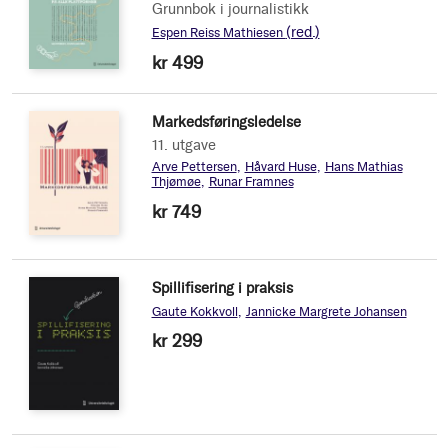
Grunnbok i journalistikk
(red.)
Espen Reiss Mathiesen
kr 499
Markedsføringsledelse
11. utgave
Arve Pettersen
Håvard Huse
Hans Mathias
Thjømøe
Runar Framnes
kr 749
Spillifisering i praksis
Gaute Kokkvoll
Jannicke Margrete Johansen
kr 299