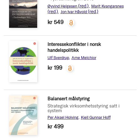
(red.)
Øyvind Helgesen
Marit Kvangarsnes
(red.)
(red.)
Jon Ivar Håvold
kr 549
Interessekonflikter i norsk
handelspolitikk
Ulf Sverdrup
Arne Melchior
kr 199
Balansert målstyring
Strategisk virksomhetsstyring satt i
system
Per Aksel Holving
Kjell Gunnar Hoff
kr 499