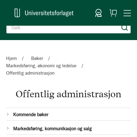
Logg inn
Handlekurv
Togg
en
Nav
Hjem
Bøker
Markedsføring, økonomi og ledelse
Offentlig administrasjon
Offentlig administrasjon
Kategorier
1
Kommende bøker
Produkt
1
Markedsføring, kommunikasjon og salg
Produkt