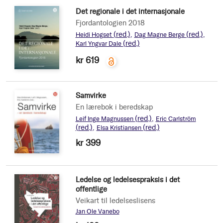
Det regionale i det internasjonale
Fjordantologien 2018
(red.)
(red.)
Heidi Hogset
Dag Magne Berge
(red.)
Karl Yngvar Dale
kr 619
Samvirke
En lærebok i beredskap
(red.)
Leif Inge Magnussen
Eric Carlström
(red.)
(red.)
Elsa Kristiansen
kr 399
Ledelse og ledelsespraksis i det
offentlige
Veikart til ledelseslisens
Jan Ole Vanebo