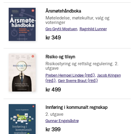
Årsmøtehåndboka
Møteledelse, møtekultur, valg og
voteringer
Gro Grytli Mostuen
Ragnhild Lunner
kr 349
Risiko og tilsyn
Risikostyring og rettslig regulering. 2.
utgave
(red.)
Preben Hempel Lindøe
Jacob Kringen
(red.)
(red.)
Geir Sverre Braut
kr 499
Innføring i kommunalt regnskap
2. utgave
Gunnar Engelsåstrø
kr 399