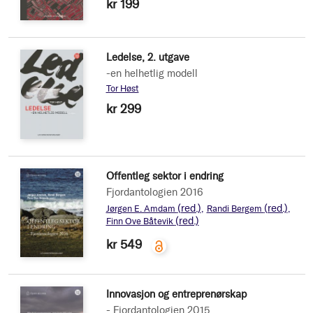
kr 199
Ledelse, 2. utgave
-en helhetlig modell
Tor Høst
kr 299
Offentleg sektor i endring
Fjordantologien 2016
(red.)
(red.)
Jørgen E. Amdam
Randi Bergem
(red.)
Finn Ove Båtevik
kr 549
Innovasjon og entreprenørskap
- Fjordantologien 2015