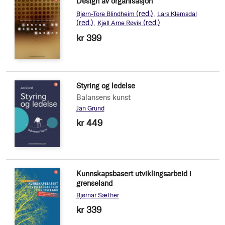
Design av organisasjon
(red.)
Bjørn-Tore Blindheim
Lars Klemsdal
(red.)
(red.)
Kjell Arne Røvik
kr 399
Styring og ledelse
Balansens kunst
Jan Grund
kr 449
Kunnskapsbasert utviklingsarbeid i
grenseland
Bjørnar Sæther
kr 339