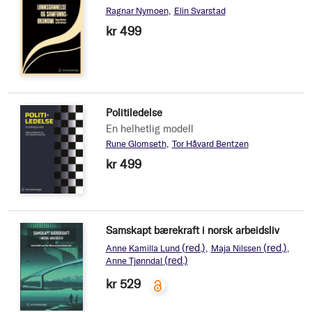
Ragnar Nymoen
Elin Svarstad
kr 499
Politiledelse
En helhetlig modell
Rune Glomseth
Tor Håvard Bentzen
kr 499
Samskapt bærekraft i norsk arbeidsliv
(red.)
(red.)
Anne Kamilla Lund
Maja Nilssen
(red.)
Anne Tjønndal
kr 529