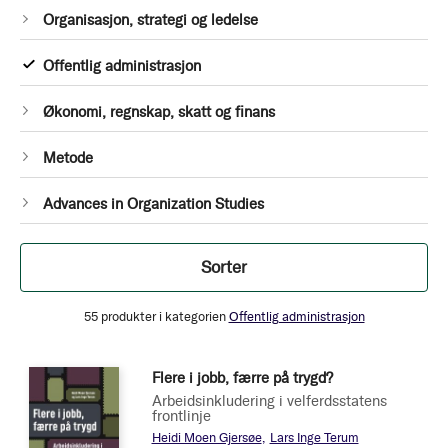
1
Organisasjon, strategi og ledelse
Produkt
1
Offentlig administrasjon
Produkt
1
Økonomi, regnskap, skatt og finans
Produkt
1
Metode
Produkt
1
Advances in Organization Studies
Produkt
Filtrer
Sorter
55
produkter i kategorien
Offentlig administrasjon
Flere i jobb, færre på trygd?
Arbeidsinkludering i velferdsstatens
frontlinje
Heidi Moen Gjersøe
Lars Inge Terum