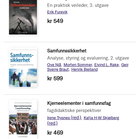
En praktisk veileder, 3. utgave
Erik Furevik
kr 549
Samfunnssikkerhet
Analyse, styring og evaluering, 2. utgave
Ove Njå
Morten Sommer
Eivind L. Rake
Geir
Sverre Braut
Henrik Bjelland
kr 599
Kjerneelementer i samfunnsfag
fagdidaktiske perspektiver
(red.)
Irene Trysnes
Katja H-W Skjølberg
(red.)
kr 469