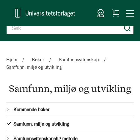
Logg inn
Handlekurv
Togg
en
Nav
Hjem
Bøker
Samfunnsvitenskap
Samfunn, miljø og utvikling
Samfunn, miljø og utvikling
Kategorier
44
Kommende bøker
Produkter
1
Samfunn, miljø og utvikling
Produkt
1
Samfunnsvitenskapelig metode