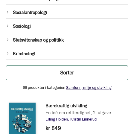
Produkt
1
Sosialantropologi
Produkt
1
Sosiologi
Produkt
1
Statsvitenskap og politikk
Produkt
1
Kriminologi
Produkt
Filtrer
Sorter
66
produkter i kategorien
Samfunn, miljø og utvikling
Bærekraftig utvikling
En idé om rettferdighet, 2. utgave
Erling Holden
Kristin Linnerud
kr 549