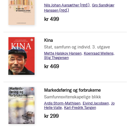
(red.)
Nils Johan Aarsæther
Gro Sandkjær
(red.)
Hanssen
kr 499
Kina
Stat, samfunn og individ. 3. utgave
Mette Halskov Hansen
Koenraad Wellens
Stig Thøgersen
kr 469
Markedsføring og forbrukerne
Samfunnsvitenskapelige blikk
Ardis Storm-Mathisen
Eivind Jacobsen
Jo
Helle-Valle
Karl-Fredrik Tangen
kr 299