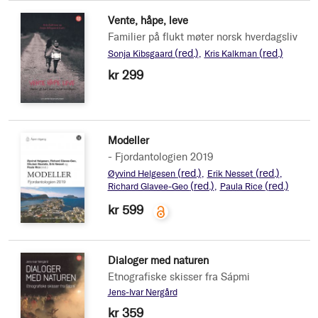
Vente, håpe, leve
Familier på flukt møter norsk hverdagsliv
(red.)
(red.)
Sonja Kibsgaard
Kris Kalkman
kr 299
Modeller
- Fjordantologien 2019
(red.)
(red.)
Øyvind Helgesen
Erik Nesset
(red.)
(red.)
Richard Glavee-Geo
Paula Rice
kr 599
Dialoger med naturen
Etnografiske skisser fra Sápmi
Jens-Ivar Nergård
kr 359