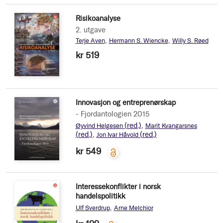
Risikoanalyse
2. utgave
Terje Aven
Hermann S. Wiencke
Willy S. Røed
kr 519
Innovasjon og entreprenørskap
- Fjordantologien 2015
(red.)
Øyvind Helgesen
Marit Kvangarsnes
(red.)
(red.)
Jon Ivar Håvold
kr 549
Interessekonflikter i norsk
handelspolitikk
Ulf Sverdrup
Arne Melchior