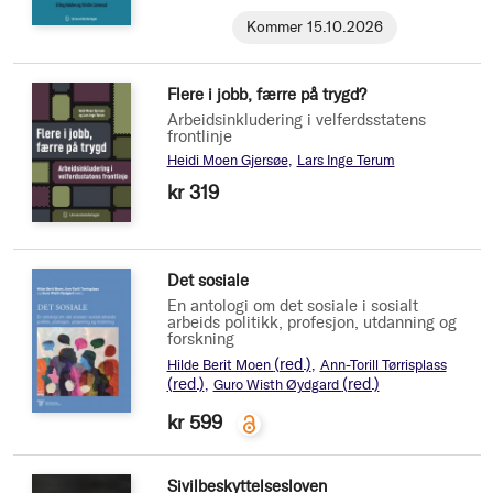
Kommer 15.10.2026
Flere i jobb, færre på trygd?
Arbeidsinkludering i velferdsstatens
frontlinje
Heidi Moen Gjersøe
Lars Inge Terum
kr 319
Det sosiale
En antologi om det sosiale i sosialt
arbeids politikk, profesjon, utdanning og
forskning
(red.)
Hilde Berit Moen
Ann-Torill Tørrisplass
(red.)
(red.)
Guro Wisth Øydgard
kr 599
Sivilbeskyttelsesloven