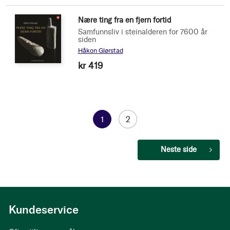
Nære ting fra en fjern fortid
Samfunnsliv i steinalderen for 7600 år
siden
Håkon Glørstad
kr 419
Side
You're
1
Side
2
currently
Side
Neste side
reading
page
Kundeservice