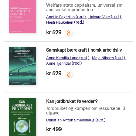
Welfare state capitalism, universalism,
and social reproduction
(red.)
(red.)
Anette Fagertun
Halvard Vike
(red.)
Heidi Haukelien
kr 529
Samskapt bærekraft i norsk arbeidsliv
(red.)
(red.)
Anne Kamilla Lund
Maja Nilssen
(red.)
Anne Tjønndal
kr 529
Kan jordbruket fø verden?
Jordbruket og kampen om ressursene. 3.
utgave
(red.)
Christian Anton Smedshaug
kr 499