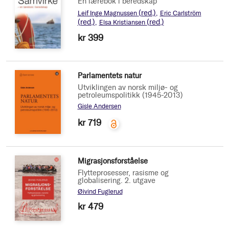
En lærebok i beredskap
(red.)
Leif Inge Magnussen
Eric Carlström
(red.)
(red.)
Elsa Kristiansen
kr 399
Parlamentets natur
Utviklingen av norsk miljø- og
petroleumspolitikk (1945-2013)
Gisle Andersen
kr 719
Migrasjonsforståelse
Flytteprosesser, rasisme og
globalisering. 2. utgave
Øivind Fuglerud
kr 479