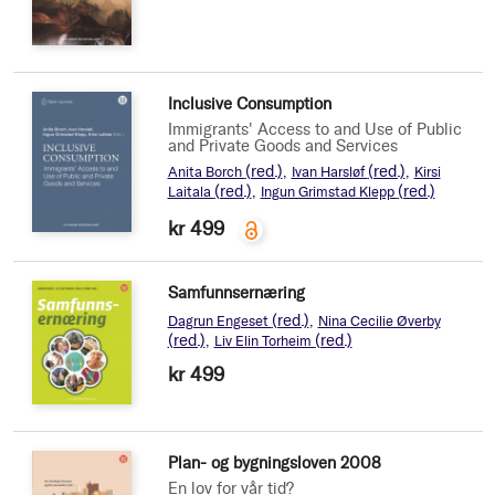
Inclusive Consumption
Immigrants' Access to and Use of Public
and Private Goods and Services
(red.)
(red.)
Anita Borch
Ivan Harsløf
Kirsi
(red.)
(red.)
Laitala
Ingun Grimstad Klepp
kr 499
Samfunnsernæring
(red.)
Dagrun Engeset
Nina Cecilie Øverby
(red.)
(red.)
Liv Elin Torheim
kr 499
Plan- og bygningsloven 2008
En lov for vår tid?