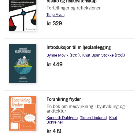
Risiko og risikovitenskap
Fortellinger og refleksjoner
Terje Aven
kr 329
Introduksjon til miljøplanlegging
(red.)
(red.)
Synne Movik
Knut Bjørn Stokke
kr 449
Forankring fryder
En bok om medvirkning i byutvikling og
arkitektur
Kenneth Dahlgren
Timon Linderud
Knut
Schreiner
kr 419