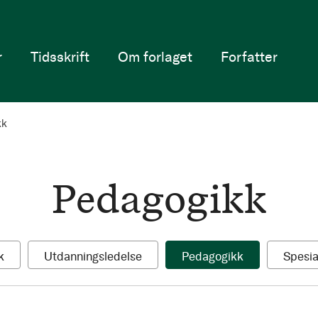
r
Tidsskrift
Om forlaget
Forfatter
kk
Pedagogikk
1
1
1
k
Utdanningsledelse
Pedagogikk
Spesi
Produkt
Produkt
Produkt