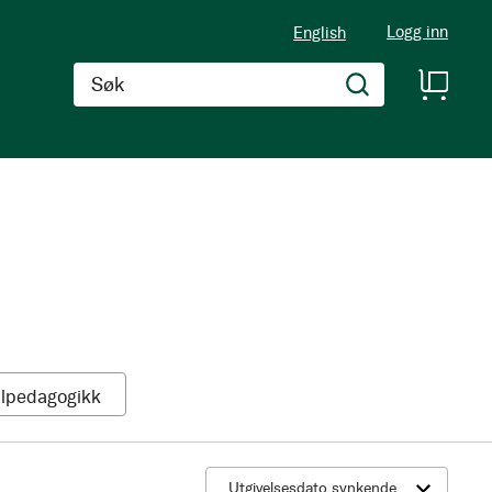
Logg inn
English
Søk
1
alpedagogikk
Produkt
Velg sortering