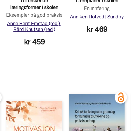
Utforskende
Læreplaner i skolen
læringsformer i skolen
En innføring
Eksempler på god praksis
Anniken Hotvedt Sundby
Anne Berit Emstad
(red.)
kr 469
Bård Knutsen
(red.)
kr 459