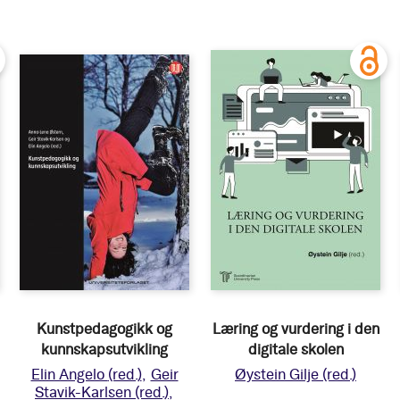
Kunstpedagogikk og
Læring og vurdering i den
kunnskapsutvikling
digitale skolen
Elin Angelo
(red.)
Geir
Øystein Gilje
(red.)
Stavik-Karlsen
(red.)