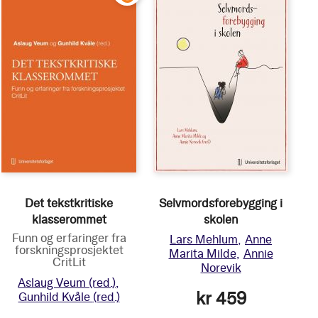
Det tekstkritiske
Selvmordsforebygging i
klasserommet
skolen
Funn og erfaringer fra
Lars Mehlum
Anne
forskningsprosjektet
Marita Milde
Annie
CritLit
Norevik
Aslaug Veum
(red.)
kr 459
Gunhild Kvåle
(red.)