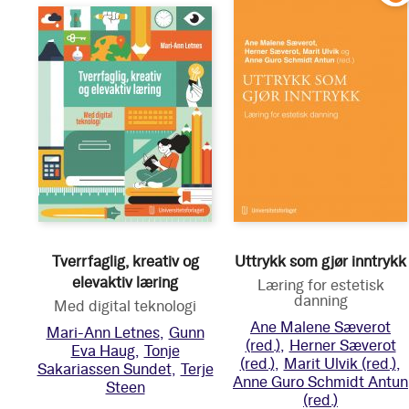
Tverrfaglig, kreativ og
Uttrykk som gjør inntrykk
elevaktiv læring
Læring for estetisk
danning
Med digital teknologi
Ane Malene Sæverot
Mari-Ann Letnes
Gunn
(red.)
Herner Sæverot
Eva Haug
Tonje
(red.)
Marit Ulvik
(red.)
Sakariassen Sundet
Terje
Anne Guro Schmidt Antun
Steen
(red.)