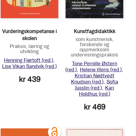
Vurderingskompetanse i
Kunstfagdidaktikk
skolen
som kunstnerisk,
forskende og
Praksis, læring og
oppmerksom
utvikling
undervisningspraksis
Henning Fjørtoft
(red.)
Tone Pernille Østern
Lise Vikan Sandvik
(red.)
(red.)
Helene Illeris
(red.)
Kristian Nødtvedt
kr 439
Knudsen
(red.)
Sofia
Jusslin
(red.)
Kari
Holdhus
(red.)
kr 469