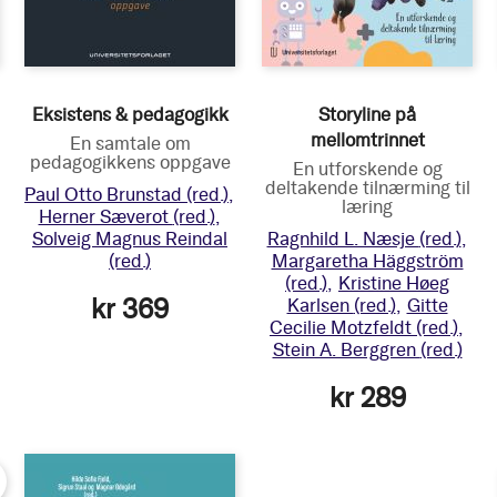
Eksistens & pedagogikk
Storyline på
mellomtrinnet
En samtale om
pedagogikkens oppgave
En utforskende og
deltakende tilnærming til
Paul Otto Brunstad
(red.)
læring
Herner Sæverot
(red.)
Solveig Magnus Reindal
Ragnhild L. Næsje
(red.)
(red.)
Margaretha Häggström
(red.)
Kristine Høeg
kr 369
Karlsen
(red.)
Gitte
Cecilie Motzfeldt
(red.)
Stein A. Berggren
(red.)
kr 289