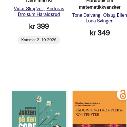
Lære med KI
Håndbok om
matematikkvansker
Vidar Skogvoll
Andreas
Drolsum Haraldsrud
Tone Dalvang
Olaug Ellen
Lona Svingen
kr 399
kr 349
Kommer 21.10.2026