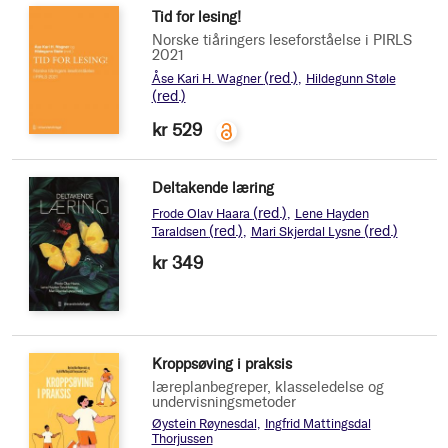
Tid for lesing!
Norske tiåringers leseforståelse i PIRLS
2021
(red.)
Åse Kari H. Wagner
Hildegunn Støle
(red.)
kr 529
Deltakende læring
(red.)
Frode Olav Haara
Lene Hayden
(red.)
(red.)
Taraldsen
Mari Skjerdal Lysne
kr 349
Kroppsøving i praksis
læreplanbegreper, klasseledelse og
undervisningsmetoder
Øystein Røynesdal
Ingfrid Mattingsdal
Thorjussen