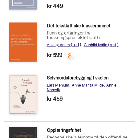
kr 449
Det tekstkritiske klasserommet
Funn og erfaringer fra
forskningsprosjektet CritLit
(red.)
(red.)
Aslaug Veum
Gunhild Kvåle
kr 599
Selvmordsforebygging i skolen
Lars Mehlum
Anne Marita Milde
Annie
Norevik
kr 459
Opplæringsfrihet
Pedagogiske alternativ til den offentlige