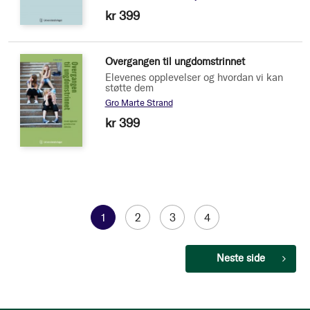
kr 399
Overgangen til ungdomstrinnet
Elevenes opplevelser og hvordan vi kan
støtte dem
Gro Marte Strand
kr 399
Side
You're
1
Side
2
Side
3
Side
4
currently
Side
Neste side
reading
page