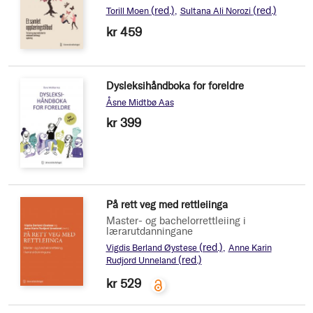
(red.)
(red.)
Torill Moen
Sultana Ali Norozi
kr 459
Dysleksihåndboka for foreldre
Åsne Midtbø Aas
kr 399
På rett veg med rettleiinga
Master- og bachelorrettleiing i
lærarutdanningane
(red.)
Vigdis Berland Øystese
Anne Karin
(red.)
Rudjord Unneland
kr 529