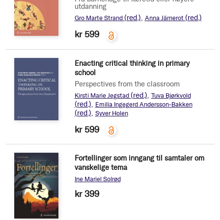
utdanning
(red.)
(red.)
Gro Marte Strand
Anna Järnerot
kr 599
Enacting critical thinking in primary
school
Perspectives from the classroom
(red.)
Kirsti Marie Jegstad
Tuva Bjørkvold
(red.)
Emilia Ingegerd Andersson-Bakken
(red.)
Syver Holen
kr 599
Fortellinger som inngang til samtaler om
vanskelige tema
Ine Mariel Solrød
kr 399