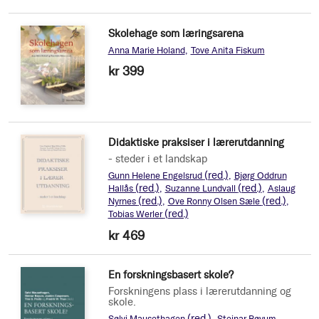
Skolehage som læringsarena
Anna Marie Holand
Tove Anita Fiskum
kr 399
Didaktiske praksiser i lærerutdanning
- steder i et landskap
(red.)
Gunn Helene Engelsrud
Bjørg Oddrun
(red.)
(red.)
Hallås
Suzanne Lundvall
Aslaug
(red.)
(red.)
Nyrnes
Ove Ronny Olsen Sæle
(red.)
Tobias Werler
kr 469
En forskningsbasert skole?
Forskningens plass i lærerutdanning og
skole.
(red.)
Sølvi Mausethagen
Steinar Bøyum