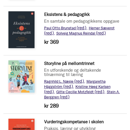
Eksistens & pedagogikk
En samtale om pedagogikkens oppgave
(red.)
Paul Otto Brunstad
Herner Sæverot
(red.)
(red.)
Solveig Magnus Reindal
kr 369
Storyline på mellomtrinnet
En utforskende og deltakende
tilnærming til læring
(red.)
Ragnhild L. Næsje
Margaretha
(red.)
Häggström
Kristine Høeg Karlsen
(red.)
(red.)
Gitte Cecilie Motzfeldt
Stein A.
(red.)
Berggren
kr 289
Vurderingskompetanse i skolen
Praksis, læring og utvikling