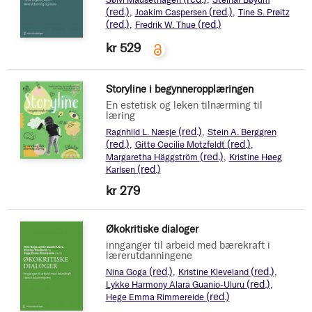
(red.)
(red.)
Joakim Caspersen
Tine S. Prøitz
(red.)
(red.)
Fredrik W. Thue
kr 529
Storyline i begynneropplæringen
En estetisk og leken tilnærming til
læring
(red.)
Ragnhild L. Næsje
Stein A. Berggren
(red.)
(red.)
Gitte Cecilie Motzfeldt
(red.)
Margaretha Häggström
Kristine Høeg
(red.)
Karlsen
kr 279
Økokritiske dialoger
innganger til arbeid med bærekraft i
lærerutdanningene
(red.)
(red.)
Nina Goga
Kristine Kleveland
(red.)
Lykke Harmony Alara Guanio-Uluru
(red.)
Hege Emma Rimmereide