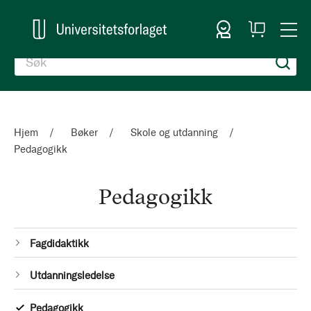
Logg inn
Handlekurv
Togg
en
Nav
Hjem
Bøker
Skole og utdanning
Pedagogikk
Pedagogikk
Kategorier
1
Fagdidaktikk
Produkt
1
Utdanningsledelse
Produkt
1
Pedagogikk