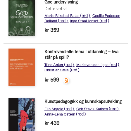
God undervisning
Dette vet vi
(red.)
Marte Blikstad-Balas
Cecilie Pedersen
(red.)
(red.)
Dalland
Inga Staal Jenset
kr 359
Kontroversielle tema i utdanning – hva
står på spill?
(red.)
(red.)
Trine Anker
Marie von der Lippe
(red.)
Christian Sæle
kr 599
Kunstpedagogikk og kunnskapsutvikling
(red.)
(red.)
Elin Angelo
Geir Stavik-Karlsen
(red.)
Anna-Lena Østern
kr 439