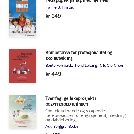
Pedagogikk på lag med hjernen!
Hanne S. Finstad
kr 349
Kompetanse for profesjonalitet og
skoleutvikling
Bente Forsbakk
Trond Lekang
Nils Ole Nilsen
kr 449
Tverrfaglige lekeprosjekt i
begynneropplæringen
Om inkluderende og skapende
læreprosesser for engasjement, mestring
og dybdelæring
Aud Berggraf Sæbø