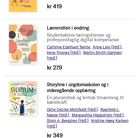
kr 419
Lærerrollen i endring
Studentaktive læringsformer og
profesjonsfaglig digital kompetanse
(red.)
Cathrine Edelhard Tømte
Anne Lien
(red.)
Irene Trysnes
Martin Smith-Gahrsen
(red.)
kr 279
Storyline i ungdomsskolen og i
videregående opplæring
En pluralistisk og kritisk tilnærming til
bærekraft
(red.)
Gitte Cecilie Motzfeldt
Ragnhild L.
(red.)
(red.)
Næsje
Margaretha Häggström
(red.)
Stein A. Berggren
Kristine Høeg Karlsen
(red.)
kr 349