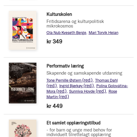
Kulturskolen
Fritidsarena og kulturpolitisk
mikrokosmos
Ola Nub Kveseth Berge
Mari Torvik Heian
kr 349
Performativ læring
Skapende og samskapende utdanning
(red.)
Tone Pernille Østern
Thomas Dahl
(red.)
(red.)
Ingrid Bjørkøy
Polina Golovátina-
(red.)
(red.)
Mora
Sunniva Hovde
Rose
(red.)
Martin
kr 449
Et samlet opplæringstilbud
- for barn og unge med behov for
individuelt tilrettelagt opplæring