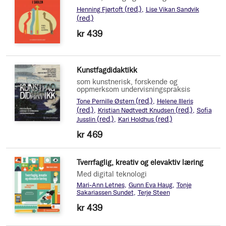
(red.)
Henning Fjørtoft
Lise Vikan Sandvik
(red.)
kr 439
Kunstfagdidaktikk
som kunstnerisk, forskende og
oppmerksom undervisningspraksis
(red.)
Tone Pernille Østern
Helene Illeris
(red.)
(red.)
Kristian Nødtvedt Knudsen
Sofia
(red.)
(red.)
Jusslin
Kari Holdhus
kr 469
Tverrfaglig, kreativ og elevaktiv læring
Med digital teknologi
Mari-Ann Letnes
Gunn Eva Haug
Tonje
Sakariassen Sundet
Terje Steen
kr 439