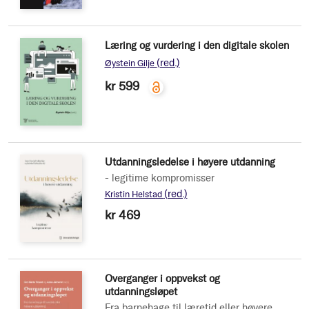
Læring og vurdering i den digitale skolen
(red.)
Øystein Gilje
kr 599
Utdanningsledelse i høyere utdanning
- legitime kompromisser
(red.)
Kristin Helstad
kr 469
Overganger i oppvekst og
utdanningsløpet
Fra barnehage til læretid eller høyere