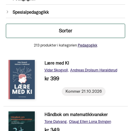
Produkt
1
Spesialpedagogikk
Produkt
Filtrer
Sorter
213
produkter i kategorien
Pedagogikk
Lære med KI
Vidar Skogvoll
Andreas Drolsum Haraldsrud
kr 399
Kommer 21.10.2026
Håndbok om matematikkvansker
Tone Dalvang
Olaug Ellen Lona Svingen
kr 349