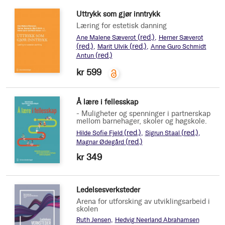
Uttrykk som gjør inntrykk
Læring for estetisk danning
(red.)
Ane Malene Sæverot
Herner Sæverot
(red.)
(red.)
Marit Ulvik
Anne Guro Schmidt
(red.)
Antun
kr 599
Å lære i fellesskap
- Muligheter og spenninger i partnerskap
mellom barnehager, skoler og høgskole.
(red.)
(red.)
Hilde Sofie Fjeld
Sigrun Staal
(red.)
Magnar Ødegård
kr 349
Ledelsesverksteder
Arena for utforsking av utviklingsarbeid i
skolen
Ruth Jensen
Hedvig Neerland Abrahamsen