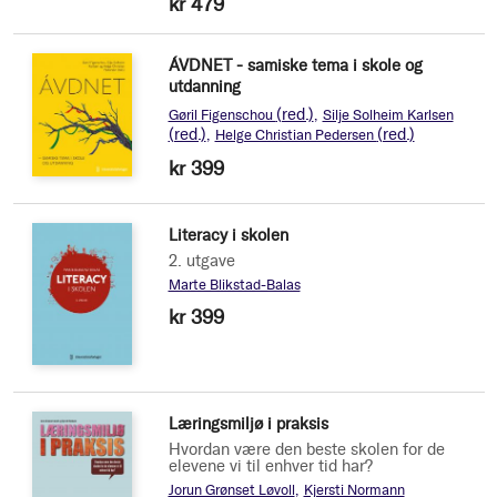
kr 479
ÁVDNET - samiske tema i skole og
utdanning
(red.)
Gøril Figenschou
Silje Solheim Karlsen
(red.)
(red.)
Helge Christian Pedersen
kr 399
Literacy i skolen
2. utgave
Marte Blikstad-Balas
kr 399
Læringsmiljø i praksis
Hvordan være den beste skolen for de
elevene vi til enhver tid har?
Jorun Grønset Løvoll
Kjersti Normann