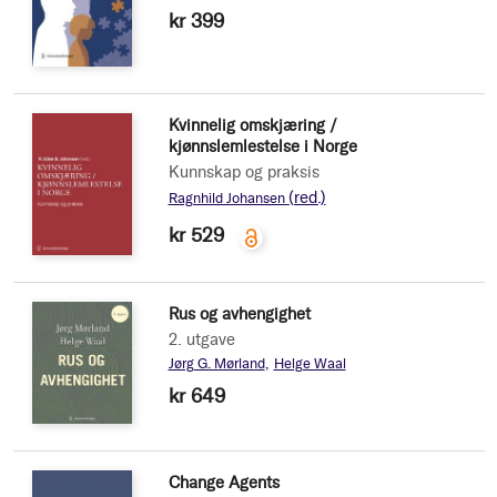
kr 399
Kvinnelig omskjæring /
kjønnslemlestelse i Norge
Kunnskap og praksis
(red.)
Ragnhild Johansen
kr 529
Rus og avhengighet
2. utgave
Jørg G. Mørland
Helge Waal
kr 649
Change Agents