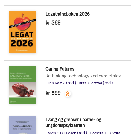
Legathåndboken 2026
kr 369
Caring Futures
Rethinking technology and care ethics
(red.)
(red.)
Ellen Ramvi
Brita Gjerstad
kr 599
Tvang og grenser i barne- og
ungdomspsykiatrien
(red.)
Esben S.B. Olesen
Cornelia H.B. Wiik