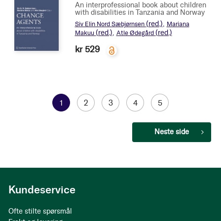
An interprofessional book about children
with disabilities in Tanzania and Norway
(red.)
Siv Elin Nord Sæbjørnsen
Mariana
(red.)
(red.)
Makuu
Atle Ødegård
kr 529
Side
You're
1
Side
2
Side
3
Side
4
Side
5
currently
Side
Neste side
reading
page
Kundeservice
Ofte stilte spørsmål