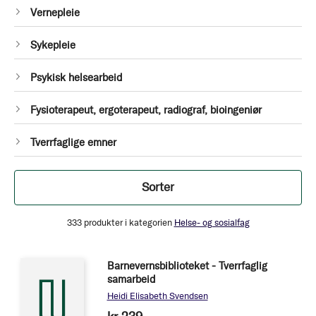
1
Vernepleie
Produkt
1
Sykepleie
Produkt
1
Psykisk helsearbeid
Produkt
1
Fysioterapeut, ergoterapeut, radiograf, bioingeniør
Produkt
1
Tverrfaglige emner
Produkt
Filtrer
Sorter
333
produkter i kategorien
Helse- og sosialfag
Barnevernsbiblioteket - Tverrfaglig
samarbeid
Heidi Elisabeth Svendsen