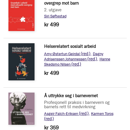
overgrep mot barn
2. utgave
Siri Søftestad
kr 499
Helserelatert sosialt arbeid
(red.)
Amy Østertun Geirdal
Dagny
(red.)
Adriaenssen Johannessen
Hanne
(red.)
Skedsmo Nilsen
kr 499
Å uttrykke seg i barnevernet
Profesjonell praksis i barnevern og
barnets rett til medvirkning
(red.)
Asgeir Falch-Eriksen
Karmen Toros
(red.)
kr 359