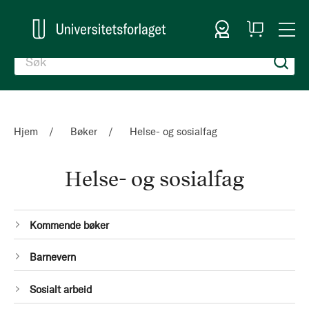
Logg inn
Handlekurv
Togg
en
Nav
Hjem
Bøker
Helse- og sosialfag
Helse- og sosialfag
Kategorier
1
Kommende bøker
Produkt
1
Barnevern
Produkt
1
Sosialt arbeid
Produkt