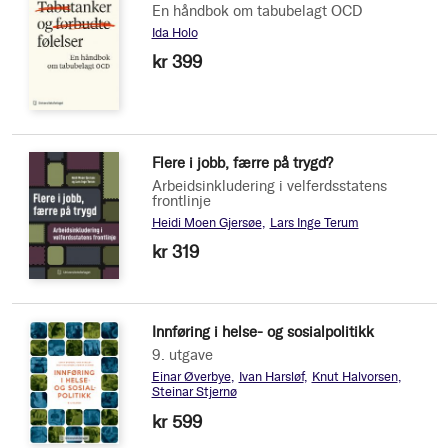
En håndbok om tabubelagt OCD
Ida Holo
kr 399
Flere i jobb, færre på trygd?
Arbeidsinkludering i velferdsstatens
frontlinje
Heidi Moen Gjersøe
Lars Inge Terum
kr 319
Innføring i helse- og sosialpolitikk
9. utgave
Einar Øverbye
Ivan Harsløf
Knut Halvorsen
Steinar Stjernø
kr 599