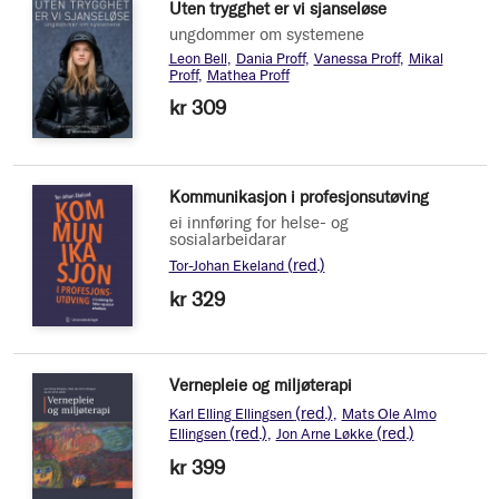
Uten trygghet er vi sjanseløse
ungdommer om systemene
Leon Bell
Dania Proff
Vanessa Proff
Mikal
Proff
Mathea Proff
kr 309
Kommunikasjon i profesjonsutøving
ei innføring for helse- og
sosialarbeidarar
(red.)
Tor-Johan Ekeland
kr 329
Vernepleie og miljøterapi
(red.)
Karl Elling Ellingsen
Mats Ole Almo
(red.)
(red.)
Ellingsen
Jon Arne Løkke
kr 399