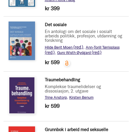
kr 399
Det sosiale
En antologi om det sosiale i sosialt
arbeids politikk, profesjon, utdanning og
forskning
(red.)
Hilde Berit Moen
Ann-Torill Tørrisplass
(red.)
(red.)
Guro Wisth Øydgard
kr 599
Traumebehandling
Komplekse traumelidelser og
dissosiasjon, 2. utgave
Trine Anstorp
Kirsten Benum
kr 599
Grunnbok i arbeid med seksuelle