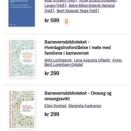
Roar Amdam
Anne Strand Alfredsen
(red.)
Larsen
Sølve Mikal Krekvik Nerland
(red.)
(red.)
Berit Kvalsvik Teige
kr 599
Barnevernsbiblioteket -
Hverdagslivsforståelse i møte med
familiene i barnevernet
Willy Lichtwarck
Lena Augusta Ulfseth
Anne-
Berit Lorentsen-Dybdal
kr 299
Barnevernsbiblioteket - Omsorg og
omsorgssvikt
Ellen Syrstad
Margrete Aadnanes
kr 299