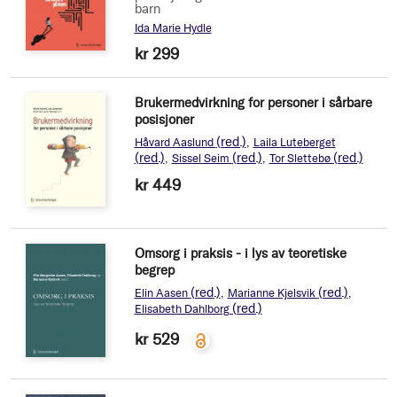
barn
Ida Marie Hydle
kr 299
Brukermedvirkning for personer i sårbare
posisjoner
(red.)
Håvard Aaslund
Laila Luteberget
(red.)
(red.)
(red.)
Sissel Seim
Tor Slettebø
kr 449
Omsorg i praksis - i lys av teoretiske
begrep
(red.)
(red.)
Elin Aasen
Marianne Kjelsvik
(red.)
Elisabeth Dahlborg
kr 529