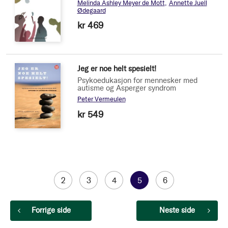
Melinda Ashley Meyer de Mott
Annette Juell
Ødegaard
kr 469
Jeg er noe helt spesielt!
Psykoedukasjon for mennesker med
autisme og Asperger syndrom
Peter Vermeulen
kr 549
Side
Side
2
Side
3
Side
4
You're
5
Side
6
currently
Side
Forrige side
Side
Neste side
reading