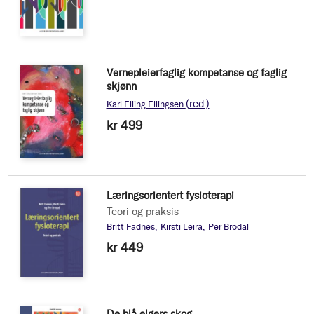
Vernepleierfaglig kompetanse og faglig
skjønn
(red.)
Karl Elling Ellingsen
kr 499
Læringsorientert fysioterapi
Teori og praksis
Britt Fadnes
Kirsti Leira
Per Brodal
kr 449
De blå elgers skog