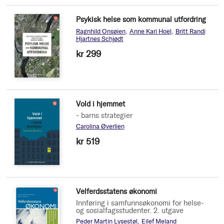
Psykisk helse som kommunal utfordring
Ragnhild Onsøien
Anne Kari Hoel
Britt Randi
Hjartnes Schjødt
kr 299
Vold i hjemmet
- barns strategier
Carolina Øverlien
kr 519
Velferdsstatens økonomi
Innføring i samfunnsøkonomi for helse-
og sosialfagsstudenter. 2. utgave
Peder Martin Lysestøl
Eilef Meland