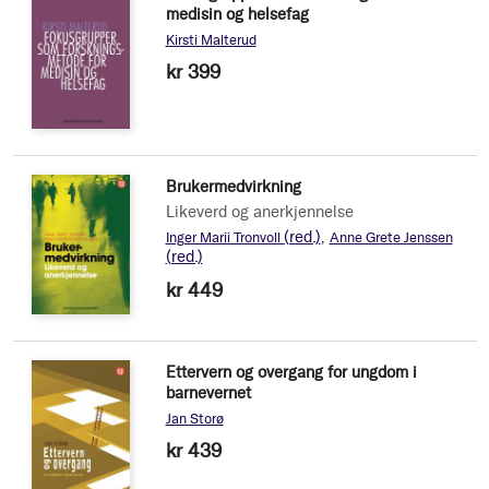
medisin og helsefag
Kirsti Malterud
kr 399
Brukermedvirkning
Likeverd og anerkjennelse
(red.)
Inger Marii Tronvoll
Anne Grete Jenssen
(red.)
kr 449
Ettervern og overgang for ungdom i
barnevernet
Jan Storø
kr 439