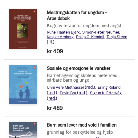
Mestringskatten for ungdom -
Arbeidsbok
Kogntiv terapi for ungdom med angst
Rune Flaaten Bjørk
Simon-Peter Neumer
Kasper Arnberg
Philip C. Kendall
Tanja Steen
(ill.)
kr 409
Sosiale og emosjonelle vansker
Barnehagens og skolens møte med
sårbare barn og unge
(red.)
Unni Vere Midthassel
Erling Roland
(red.)
(red.)
Edvin Bru
Sigrun K. Ertesvåg
(red.)
kr 489
Barn som lever med vold i familien
grunnlag for beskyttelse og hjelp