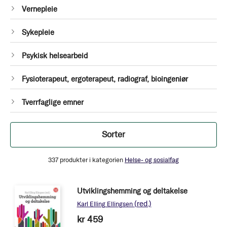
1
Vernepleie
Produkt
1
Sykepleie
Produkt
1
Psykisk helsearbeid
Produkt
1
Fysioterapeut, ergoterapeut, radiograf, bioingeniør
Produkt
1
Tverrfaglige emner
Produkt
Filtrer
Sorter
337
produkter i kategorien
Helse- og sosialfag
Utviklingshemming og deltakelse
(red.)
Karl Elling Ellingsen
kr 459