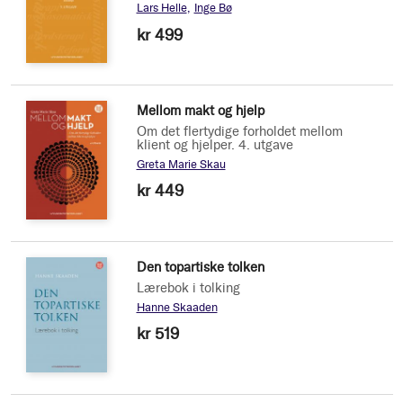
Lars Helle
Inge Bø
kr 499
Mellom makt og hjelp
Om det flertydige forholdet mellom
klient og hjelper. 4. utgave
Greta Marie Skau
kr 449
Den topartiske tolken
Lærebok i tolking
Hanne Skaaden
kr 519