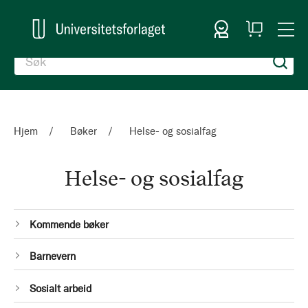
Logg inn
Handlekurv
Togg
en
Nav
Hjem
Bøker
Helse- og sosialfag
Helse- og sosialfag
Kategorier
1
Kommende bøker
Produkt
1
Barnevern
Produkt
1
Sosialt arbeid
Produkt