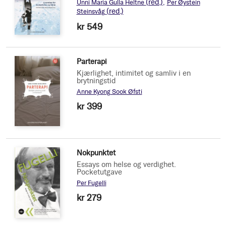
(red.)
Unni Maria Gulla Heltne
Per Øystein
(red.)
Steinsvåg
kr 549
Parterapi
Kjærlighet, intimitet og samliv i en
brytningstid
Anne Kyong Sook Øfsti
kr 399
Nokpunktet
Essays om helse og verdighet.
Pocketutgave
Per Fugelli
kr 279