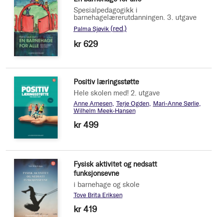
Spesialpedagogikk i
barnehagelærerutdanningen. 3. utgave
(red.)
Palma Sjøvik
kr 629
Positiv læringsstøtte
Hele skolen med! 2. utgave
Anne Arnesen
Terje Ogden
Mari-Anne Sørlie
Wilhelm Meek-Hansen
kr 499
Fysisk aktivitet og nedsatt
funksjonsevne
i barnehage og skole
Tove Brita Eriksen
kr 419