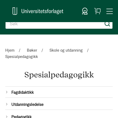
Logg inn
Handlekurv
Togg
en
Nav
Hjem
Bøker
Skole og utdanning
Spesialpedagogikk
Spesialpedagogikk
Kategorier
1
Fagdidaktikk
Produkt
1
Utdanningsledelse
Produkt
1
Pedagogikk