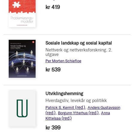
kr 419
Sosiale landskap og sosial kapital
Nettverk og nettverksforskning. 2.
utgave
Per Morten Schiefloe
kr 539
Utviklingshemming
Hverdagsliv, levekår og politikk
(red.)
Patrick S. Kermit
Anders Gustavsson
(red.)
(red.)
Borgunn Ytterhus
Anna
(red.)
Kittelsaa
kr 399