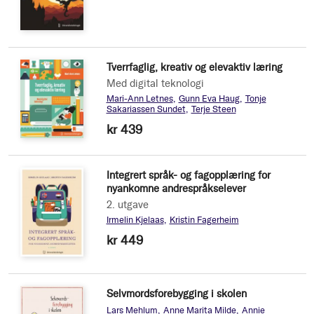
Tverrfaglig, kreativ og elevaktiv læring
Med digital teknologi
Mari-Ann Letnes
Gunn Eva Haug
Tonje
Sakariassen Sundet
Terje Steen
kr 439
Integrert språk- og fagopplæring for
nyankomne andrespråkselever
2. utgave
Irmelin Kjelaas
Kristin Fagerheim
kr 449
Selvmordsforebygging i skolen
Lars Mehlum
Anne Marita Milde
Annie