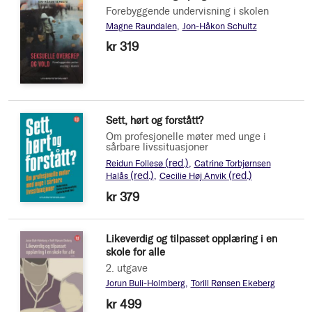
Forebyggende undervisning i skolen
Magne Raundalen
Jon-Håkon Schultz
kr 319
Sett, hørt og forstått?
Om profesjonelle møter med unge i
sårbare livssituasjoner
(red.)
Reidun Follesø
Catrine Torbjørnsen
(red.)
(red.)
Halås
Cecilie Høj Anvik
kr 379
Likeverdig og tilpasset opplæring i en
skole for alle
2. utgave
Jorun Buli-Holmberg
Torill Rønsen Ekeberg
kr 499