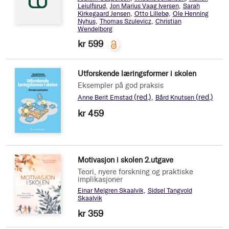
Leiulfsrud
Jon Marius Vaag Iversen
Sarah
Kirkegaard Jensen
Otto Lillebø
Ole Henning
Nyhus
Thomas Szulevicz
Christian
Wendelborg
kr 599
Utforskende læringsformer i skolen
Eksempler på god praksis
(red.)
(red.)
Anne Berit Emstad
Bård Knutsen
kr 459
Motivasjon i skolen 2.utgave
Teori, nyere forskning og praktiske
implikasjoner
Einar Melgren Skaalvik
Sidsel Tangvold
Skaalvik
kr 359