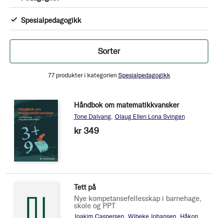
Produkt
1
Spesialpedagogikk
Produkt
Filtrer
Sorter
77
produkter i kategorien
Spesialpedagogikk
Håndbok om matematikkvansker
Tone Dalvang
Olaug Ellen Lona Svingen
kr 349
Tett på
Nye kompetansefellesskap i barnehage,
skole og PPT
Joakim Caspersen
Wibeke Johansen
Håkon