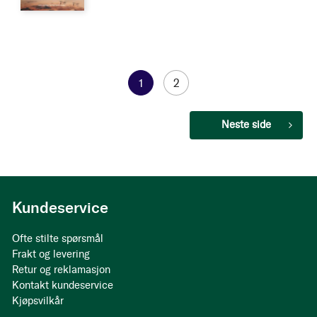
Side
You're
1
Side
2
currently
Side
Neste side
reading
page
Kundeservice
Ofte stilte spørsmål
Frakt og levering
Retur og reklamasjon
Kontakt kundeservice
Kjøpsvilkår