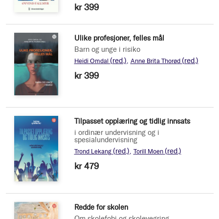
kr 399
Ulike profesjoner, felles mål
Barn og unge i risiko
(red.)
(red.)
Heidi Omdal
Anne Brita Thorød
kr 399
Tilpasset opplæring og tidlig innsats
i ordinær undervisning og i
spesialundervisning
(red.)
(red.)
Trond Lekang
Torill Moen
kr 479
Redde for skolen
Om skolefobi og skolevegring