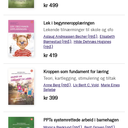
kr 499
Lek i begynneropplæringen
Lekende tilnærminger til skole og sfo
(red.)
Aslaug Andreassen Becher
Elisabeth
(red.)
Bjørnestad
Hilde Dehnæs Hogsnes
(red.)
kr 419
Kroppen som fundament for læring
Teori, kartlegging, stimulering og tiltak
(red.)
Anne Berg
Liv Berit C. Vold
Marie Eines
Seljebø
kr 399
PPTs systemrettede arbeid i barnehagen
(red.)
(red.)
Monica Bjerklund
Berit Groven