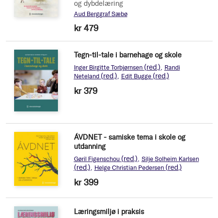
og dybdelæring
Aud Berggraf Sæbø
kr 479
Tegn-til-tale i barnehage og skole
(red.)
Inger Birgitte Torbjørnsen
Randi
(red.)
(red.)
Neteland
Edit Bugge
kr 379
ÁVDNET - samiske tema i skole og
utdanning
(red.)
Gøril Figenschou
Silje Solheim Karlsen
(red.)
(red.)
Helge Christian Pedersen
kr 399
Læringsmiljø i praksis