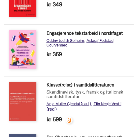
kr 349
Engasjerende tekstarbeid i norskfaget
Oddny Judith Solheim
Aslaug Fodstad
Gourvennec
kr 359
Klasse(reise) i samtidslitteraturen
Skandinavisk, tysk, fransk og italiensk
samtidslitteratur
(red.)
Anje Muller Gjesdal
Elin Nesje Vestli
(red.)
kr 599