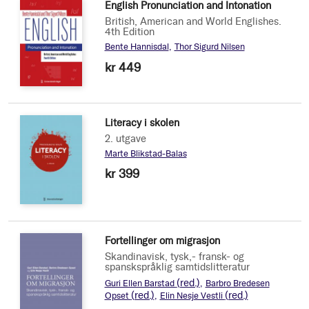
English Pronunciation and Intonation
British, American and World Englishes.
4th Edition
Bente Hannisdal
Thor Sigurd Nilsen
kr 449
Literacy i skolen
2. utgave
Marte Blikstad-Balas
kr 399
Fortellinger om migrasjon
Skandinavisk, tysk,- fransk- og
spanskspråklig samtidslitteratur
(red.)
Guri Ellen Barstad
Barbro Bredesen
(red.)
(red.)
Opset
Elin Nesje Vestli