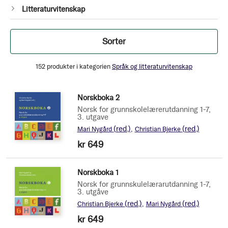
1
Litteraturvitenskap
Produkt
Filtrer
Sorter
152
produkter i kategorien
Språk og litteraturvitenskap
Norskboka 2
Norsk for grunnskolelærerutdanning 1-7,
3. utgave
(red.)
(red.)
Mari Nygård
Christian Bjerke
kr 649
Norskboka 1
Norsk for grunnskulelærarutdanning 1-7,
3. utgåve
(red.)
(red.)
Christian Bjerke
Mari Nygård
kr 649