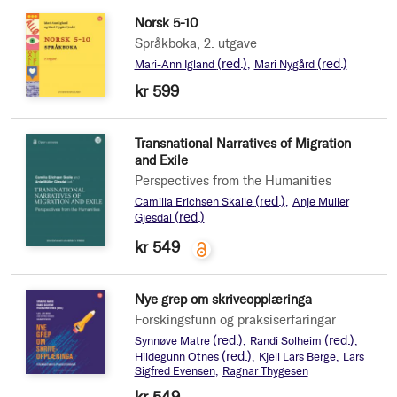
Norsk 5-10
Språkboka, 2. utgave
(red.)
(red.)
Mari-Ann Igland
Mari Nygård
kr 599
Transnational Narratives of Migration
and Exile
Perspectives from the Humanities
(red.)
Camilla Erichsen Skalle
Anje Muller
(red.)
Gjesdal
kr 549
Nye grep om skriveopplæringa
Forskingsfunn og praksiserfaringar
(red.)
(red.)
Synnøve Matre
Randi Solheim
(red.)
Hildegunn Otnes
Kjell Lars Berge
Lars
Sigfred Evensen
Ragnar Thygesen
kr 549