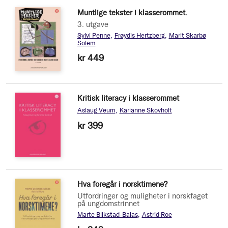
Muntlige tekster i klasserommet.
3. utgave
Sylvi Penne
Frøydis Hertzberg
Marit Skarbø
Solem
kr 449
Kritisk literacy i klasserommet
Aslaug Veum
Karianne Skovholt
kr 399
Hva foregår i norsktimene?
Utfordringer og muligheter i norskfaget
på ungdomstrinnet
Marte Blikstad-Balas
Astrid Roe