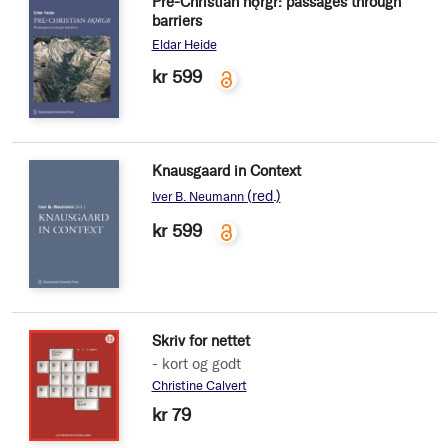
Pre-Christian hǫrgr: passages through
barriers
Eldar Heide
kr 599
Knausgaard in Context
(red.)
Iver B. Neumann
kr 599
Skriv for nettet
- kort og godt
Christine Calvert
kr 79