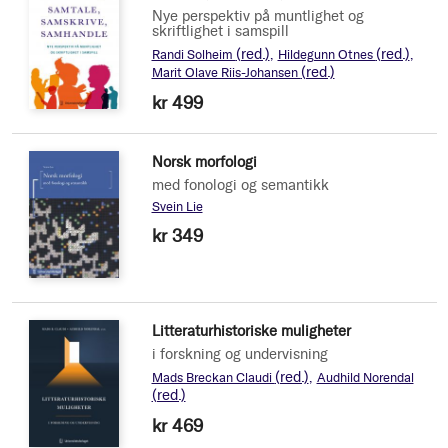
Nye perspektiv på muntlighet og
skriftlighet i samspill
(red.)
(red.)
Randi Solheim
Hildegunn Otnes
(red.)
Marit Olave Riis-Johansen
kr 499
Norsk morfologi
med fonologi og semantikk
Svein Lie
kr 349
Litteraturhistoriske muligheter
i forskning og undervisning
(red.)
Mads Breckan Claudi
Audhild Norendal
(red.)
kr 469