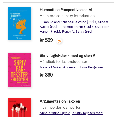
Humanities Perspectives on AI
An Interdisciplinary Introduction
(red.)
Lukas Roland Athanasius Wilde
Miriam
(red.)
(red.)
Kyselo
Thomas Brandt
Guri Ellen
(red.)
(red.)
Hanem
Roger A. Søraa
kr 599
Skriv fagtekster - med og uten KI
Håndbok for lærerstudenter
Merete Morken Andersen
Tonje Bergersen
kr 399
Argumentasjon i skolen
Hva, hvordan og hvorfor
Anne Kristine Øgreid
Kristin Torjesen Marti