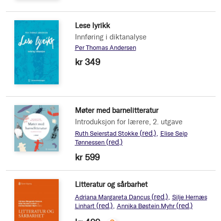
Lese lyrikk
Innføring i diktanalyse
Per Thomas Andersen
kr 349
Møter med barnelitteratur
Introduksjon for lærere, 2. utgave
(red.)
Ruth Seierstad Stokke
Elise Seip
(red.)
Tønnessen
kr 599
Litteratur og sårbarhet
(red.)
Adriana Margareta Dancus
Silje Hernæs
(red.)
(red.)
Linhart
Annika Bøstein Myhr