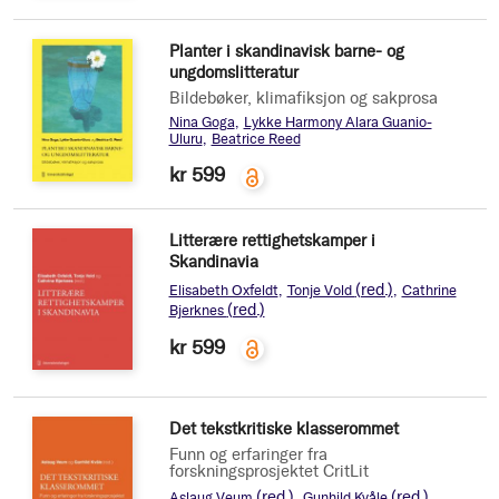
Planter i skandinavisk barne- og
ungdomslitteratur
Bildebøker, klimafiksjon og sakprosa
Nina Goga
Lykke Harmony Alara Guanio-
Uluru
Beatrice Reed
kr 599
Litterære rettighetskamper i
Skandinavia
(red.)
Elisabeth Oxfeldt
Tonje Vold
Cathrine
(red.)
Bjerknes
kr 599
Det tekstkritiske klasserommet
Funn og erfaringer fra
forskningsprosjektet CritLit
(red.)
(red.)
Aslaug Veum
Gunhild Kvåle