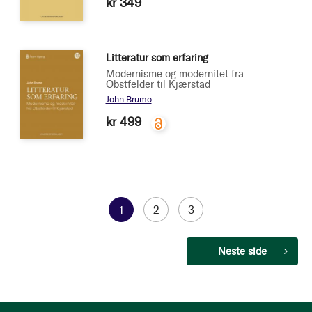
kr 349
Litteratur som erfaring
Modernisme og modernitet fra
Obstfelder til Kjærstad
John Brumo
kr 499
Side
You're
1
Side
2
Side
3
currently
Side
Neste side
reading
page