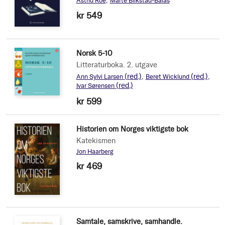
Astrid Roe
Marte Blikstad-Balas
kr 549
Norsk 5-10
Litteraturboka. 2. utgave
(red.)
(red.)
Ann Sylvi Larsen
Beret Wicklund
(red.)
Ivar Sørensen
kr 599
Historien om Norges viktigste bok
Katekismen
Jon Haarberg
kr 469
Samtale, samskrive, samhandle.