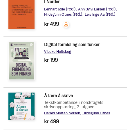
i Norden
(red.)
(red.)
Lennart Jølle
Ann Sylvi Larsen
(red.)
(red.)
Hildegunn Otnes
Leiv Inge Aa
kr 499
Digital formidling som funker
Vibeke Holtskog
kr 199
Å lære å skrive
Tekstkompetanse i norskfagets
skriveopplæring, 2. utgave
Harald Morten Iversen
Hildegunn Otnes
kr 499