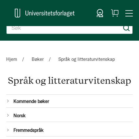
Logg inn
Handlekurv
Togg
en
Nav
Hjem
Bøker
Språk og litteraturvitenskap
Språk og litteraturvitenskap
Kategorier
1
Kommende bøker
Produkt
1
Norsk
Produkt
1
Fremmedspråk
Produkt