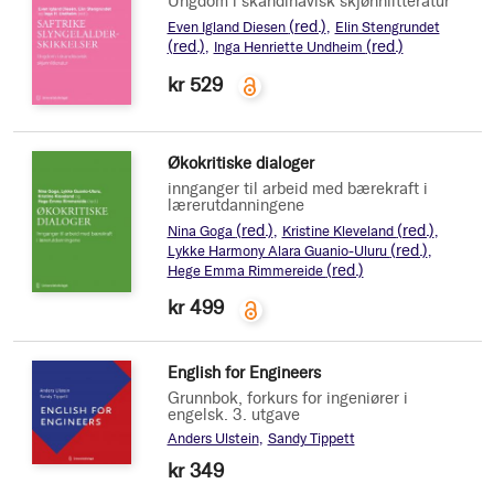
Ungdom i skandinavisk skjønnlitteratur
(red.)
Even Igland Diesen
Elin Stengrundet
(red.)
(red.)
Inga Henriette Undheim
kr 529
Økokritiske dialoger
innganger til arbeid med bærekraft i
lærerutdanningene
(red.)
(red.)
Nina Goga
Kristine Kleveland
(red.)
Lykke Harmony Alara Guanio-Uluru
(red.)
Hege Emma Rimmereide
kr 499
English for Engineers
Grunnbok, forkurs for ingeniører i
engelsk. 3. utgave
Anders Ulstein
Sandy Tippett
kr 349