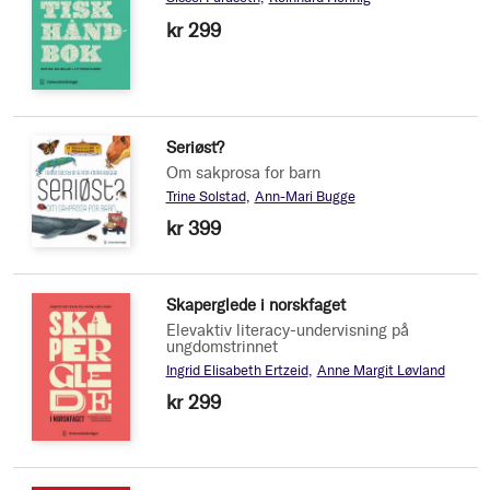
kr 299
Seriøst?
Om sakprosa for barn
Trine Solstad
Ann-Mari Bugge
kr 399
Skaperglede i norskfaget
Elevaktiv literacy-undervisning på
ungdomstrinnet
Ingrid Elisabeth Ertzeid
Anne Margit Løvland
kr 299