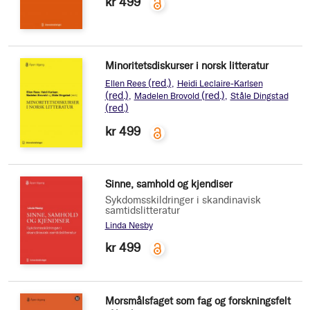
kr 499
Minoritetsdiskurser i norsk litteratur
(red.)
Ellen Rees
Heidi Leclaire-Karlsen
(red.)
(red.)
Madelen Brovold
Ståle Dingstad
(red.)
kr 499
Sinne, samhold og kjendiser
Sykdomsskildringer i skandinavisk
samtidslitteratur
Linda Nesby
kr 499
Morsmålsfaget som fag og forskningsfelt