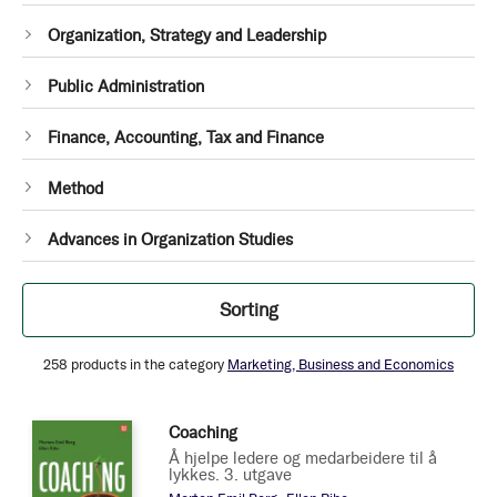
1
Organization, Strategy and Leadership
item
1
Public Administration
item
1
Finance, Accounting, Tax and Finance
item
1
Method
item
1
Advances in Organization Studies
item
Filter
Sorting
258
products in the category
Marketing, Business and Economics
Coaching
Å hjelpe ledere og medarbeidere til å
lykkes. 3. utgave