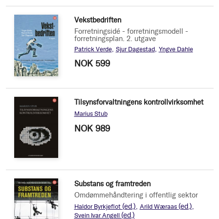
Vekstbedriften
Forretningsidé - forretningsmodell -
forretningsplan. 2. utgave
Patrick Verde
Sjur Dagestad
Yngve Dahle
NOK 599
Tilsynsforvaltningens kontrollvirksomhet
Marius Stub
NOK 989
Substans og framtreden
Omdømmehåndtering i offentlig sektor
(ed.)
(ed.)
Haldor Byrkjeflot
Arild Wæraas
(ed.)
Svein Ivar Angell