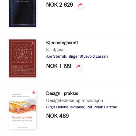
NOK 2 629
Kjennetegnsrett
3. utgave
Are Stenvik
Birger Stuevold Lassen
NOK 1 199
Design i praksis
Designledelse og innovasjon
Birgit Helene Jevnaker
Per Johan Farstad
NOK 489