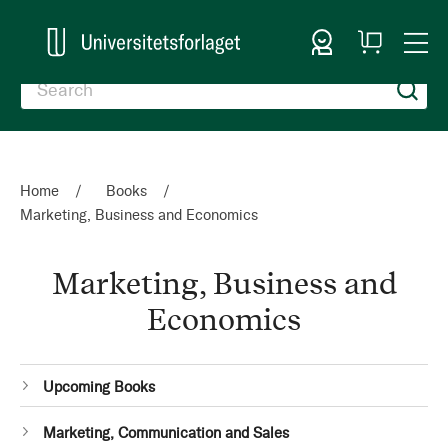
Sign In
My
Togg
Cart
Nav
Home
Books
Marketing, Business and Economics
Marketing, Business and
Economics
Categories
1
Upcoming Books
item
1
Marketing, Communication and Sales
item