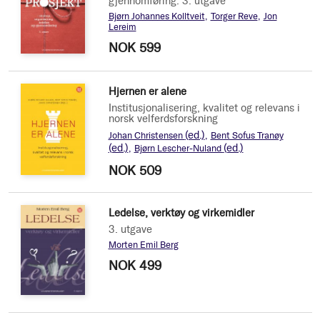
gjennomføring. 3. utgave
Bjørn Johannes Kolltveit
Torger Reve
Jon
Lereim
NOK 599
Hjernen er alene
Institusjonalisering, kvalitet og relevans i
norsk velferdsforskning
(ed.)
Johan Christensen
Bent Sofus Tranøy
(ed.)
(ed.)
Bjørn Lescher-Nuland
NOK 509
Ledelse, verktøy og virkemidler
3. utgave
Morten Emil Berg
NOK 499