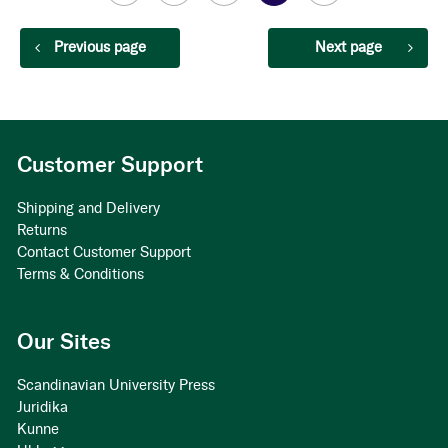
currently
Page
Previous page
Page
Next page
reading
page
Customer Support
Shipping and Delivery
Returns
Contact Customer Support
Terms & Conditions
Our Sites
Scandinavian University Press
Juridika
Kunne