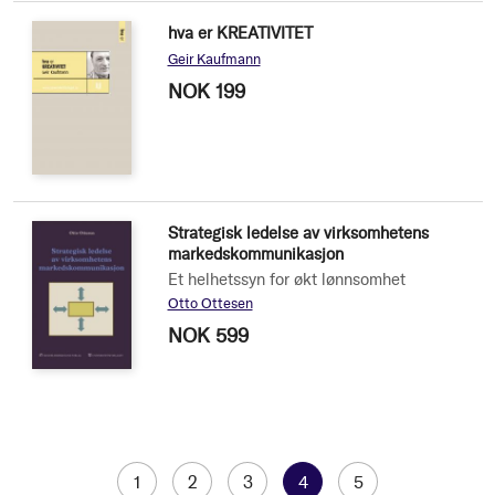
hva er KREATIVITET
Geir Kaufmann
NOK 199
Strategisk ledelse av virksomhetens
markedskommunikasjon
Et helhetssyn for økt lønnsomhet
Otto Ottesen
NOK 599
Page
Page
1
Page
2
Page
3
You're
4
Page
5