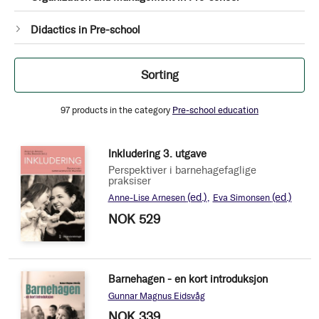
item
1
Didactics in Pre-school
item
Filter
Sorting
97
products in the category
Pre-school education
Inkludering 3. utgave
Perspektiver i barnehagefaglige
praksiser
(ed.)
(ed.)
Anne-Lise Arnesen
Eva Simonsen
NOK 529
Barnehagen - en kort introduksjon
Gunnar Magnus Eidsvåg
NOK 339