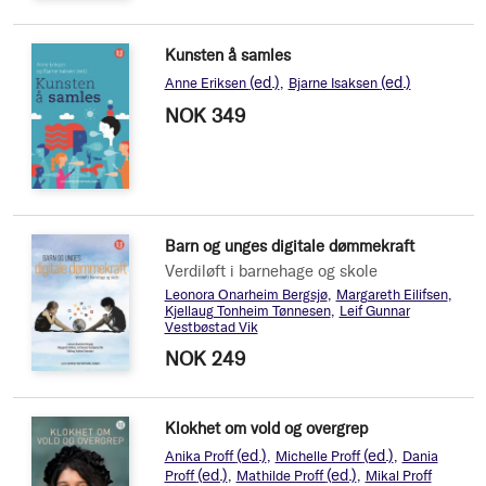
Kunsten å samles
(ed.)
(ed.)
Anne Eriksen
Bjarne Isaksen
NOK 349
Barn og unges digitale dømmekraft
Verdiløft i barnehage og skole
Leonora Onarheim Bergsjø
Margareth Eilifsen
Kjellaug Tonheim Tønnesen
Leif Gunnar
Vestbøstad Vik
NOK 249
Klokhet om vold og overgrep
(ed.)
(ed.)
Anika Proff
Michelle Proff
Dania
(ed.)
(ed.)
Proff
Mathilde Proff
Mikal Proff