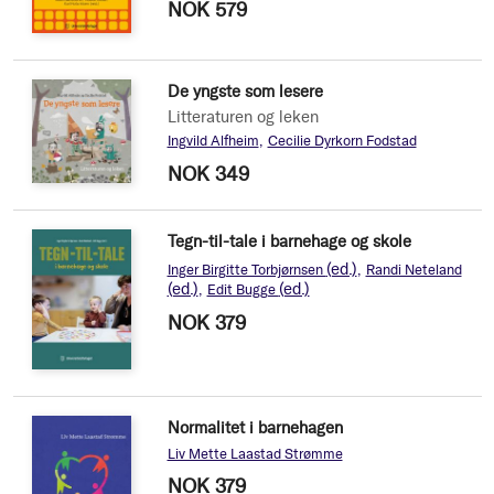
NOK 579
De yngste som lesere
Litteraturen og leken
Ingvild Alfheim
Cecilie Dyrkorn Fodstad
NOK 349
Tegn-til-tale i barnehage og skole
(ed.)
Inger Birgitte Torbjørnsen
Randi Neteland
(ed.)
(ed.)
Edit Bugge
NOK 379
Normalitet i barnehagen
Liv Mette Laastad Strømme
NOK 379