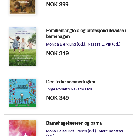
NOK 399
Familiemangfold og profesjonsutøvelse i
barnehagen
(ed.)
(ed.)
Monica Bjerklund
Nassira E. Vik
NOK 349
Den indre sommerfuglen
Jorge Roberto Navarro Fica
NOK 349
Barnehagelæreren og barna
(ed.)
Mona Halsaunet Frønes
Marit Kanstad