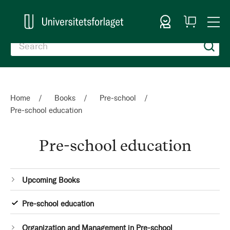
Sign In
My
Togg
Cart
Nav
Home
Books
Pre-school
Pre-school education
Pre-school education
Categories
1
Upcoming Books
item
1
Pre-school education
item
1
Organization and Management in Pre-school