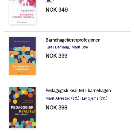
(ed.)
NOK 349
Barnehagelærerprofesjonen
Kjetil Børhaug
Marit Bøe
NOK 399
Pedagogisk kvalitet i barnehagen
(ed.)
(ed.)
Marit Alvestad
Liv Gjems
NOK 399