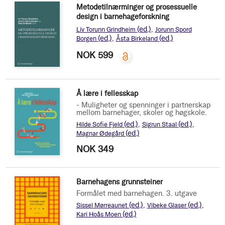
Metodetilnærminger og prosessuelle
design i barnehageforskning
(ed.)
Liv Torunn Grindheim
Jorunn Spord
(ed.)
(ed.)
Borgen
Åsta Birkeland
NOK 599
Å lære i fellesskap
- Muligheter og spenninger i partnerskap
mellom barnehager, skoler og høgskole.
(ed.)
(ed.)
Hilde Sofie Fjeld
Sigrun Staal
(ed.)
Magnar Ødegård
NOK 349
Barnehagens grunnsteiner
Formålet med barnehagen. 3. utgave
(ed.)
(ed.)
Sissel Mørreaunet
Vibeke Glaser
(ed.)
Kari Hoås Moen