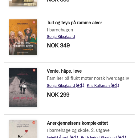
Tull og tøys på ramme alvor
I barnehagen
Sonja Kibsgaard
NOK 349
Vente, håpe, leve
Familier på flukt møter norsk hverdagsliv
(ed.)
(ed.)
Sonja Kibsgaard
Kris Kalkman
NOK 299
Anerkjennelsens kompleksitet
i barnehage og skole. 2. utgave
(ed.)
(ed.)
Ingvild Åmot
Ruth Ingrid Skoglund