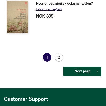
Hvorfor pedagogisk dokumentasjon?
Hillevi Lenz Taguchi
NOK 399
Page
You're
1
Page
2
currently
Page
Next page
reading
page
Customer Support