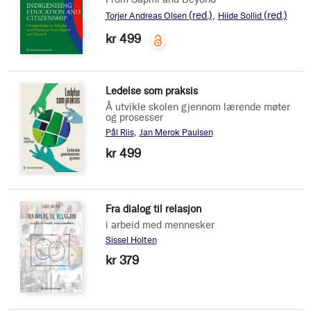
(red.)
(red.)
Torjer Andreas Olsen
Hilde Sollid
kr 499
Ledelse som praksis
Å utvikle skolen gjennom lærende møter
og prosesser
Pål Riis
Jan Merok Paulsen
kr 499
Fra dialog til relasjon
i arbeid med mennesker
Sissel Holten
kr 379