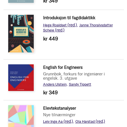
kr 349
Introduksjon til fagdidaktikk
(red.)
Hege Roaldset
Janne Thoralvsdatter
(red.)
Scheie
kr 449
English for Engineers
Grunnbok, forkurs for ingeniører i
engelsk. 3. utgave
Anders Ulstein
Sandy Tippett
kr 349
Elevtekstanalyser
Nye tilnærminger
(red.)
(red.)
Leiv Inge Aa
Ola Harstad