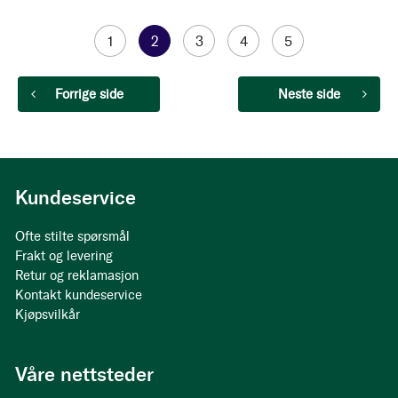
Side
Side
1
You're
2
Side
3
Side
4
Side
5
currently
Side
Forrige side
Side
Neste side
reading
page
Kundeservice
Ofte stilte spørsmål
Frakt og levering
Retur og reklamasjon
Kontakt kundeservice
Kjøpsvilkår
Våre nettsteder