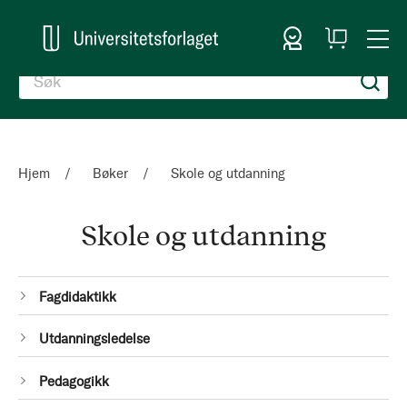
Logg inn
Handlekurv
Togg
en
Nav
Hjem
Bøker
Skole og utdanning
Skole og utdanning
Kategorier
1
Fagdidaktikk
Produkt
1
Utdanningsledelse
Produkt
1
Pedagogikk
Produkt