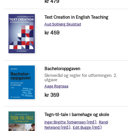
kr 479
Text Creation in English Teaching
Aud Solbjørg Skulstad
kr 459
Bacheloroppgaven
Skriveråd og regler for utformingen. 2.
utgave
Aage Rognsaa
kr 359
Tegn-til-tale i barnehage og skole
(red.)
Inger Birgitte Torbjørnsen
Randi
(red.)
(red.)
Neteland
Edit Bugge