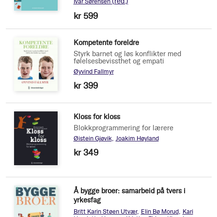
(red.)
Ivar Sørensen
kr 599
Kompetente foreldre
Styrk barnet og løs konflikter med
følelsesbevissthet og empati
Øyvind Fallmyr
kr 399
Kloss for kloss
Blokkprogrammering for lærere
Øistein Gjøvik
Joakim Høyland
kr 349
Å bygge broer: samarbeid på tvers i
yrkesfag
Britt Karin Støen Utvær
Elin Bø Morud
Kari