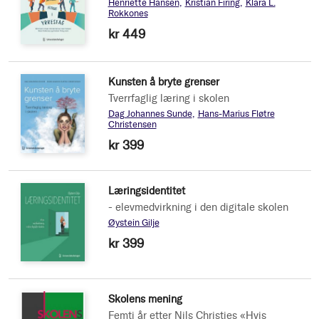
Henriette Hansen
Kristian Firing
Klara L.
Rokkones
kr 449
Kunsten å bryte grenser
Tverrfaglig læring i skolen
Dag Johannes Sunde
Hans-Marius Fløtre
Christensen
kr 399
Læringsidentitet
- elevmedvirkning i den digitale skolen
Øystein Gilje
kr 399
Skolens mening
Femti år etter Nils Christies «Hvis