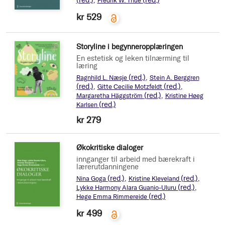
(red.)
(red.)
Fredrik W. Thue
kr 529
Storyline i begynneropplæringen
En estetisk og leken tilnærming til
læring
(red.)
Ragnhild L. Næsje
Stein A. Berggren
(red.)
(red.)
Gitte Cecilie Motzfeldt
(red.)
Margaretha Häggström
Kristine Høeg
(red.)
Karlsen
kr 279
Økokritiske dialoger
innganger til arbeid med bærekraft i
lærerutdanningene
(red.)
(red.)
Nina Goga
Kristine Kleveland
(red.)
Lykke Harmony Alara Guanio-Uluru
(red.)
Hege Emma Rimmereide
kr 499