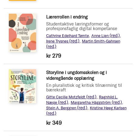
Lærerrollen i endring
Studentaktive læringsformer og
profesjonsfaglig digital kompetanse
(red.)
Cathrine Edelhard Tømte
Anne Lien
(red.)
Irene Trysnes
Martin Smith-Gahrsen
(red.)
kr 279
Storyline i ungdomsskolen og i
videregående opplæring
En pluralistisk og kritisk tilnærming til
bærekraft
(red.)
Gitte Cecilie Motzfeldt
Ragnhild L.
(red.)
(red.)
Næsje
Margaretha Häggström
(red.)
Stein A. Berggren
Kristine Høeg Karlsen
(red.)
kr 349