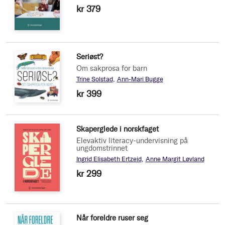
kr 379
Seriøst?
Om sakprosa for barn
Trine Solstad
Ann-Mari Bugge
kr 399
Skaperglede i norskfaget
Elevaktiv literacy-undervisning på
ungdomstrinnet
Ingrid Elisabeth Ertzeid
Anne Margit Løvland
kr 299
Når foreldre ruser seg