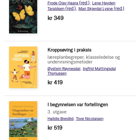
(red.)
Frode Olav Haara
Lene Hayden
(red.)
(red.)
Taraldsen
Mari Skjerdal Lysne
kr 349
Kroppsøving i praksis
læreplanbegreper, klasseledelse og
undervisningsmetoder
Øystein Røynesdal
Ingfrid Mattingsdal
Thorjussen
kr 419
I begynnelsen var fortellingen
3. utgave
Halldis Breidlid
Tove Nicolaisen
kr 519