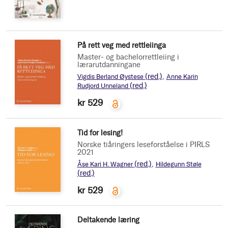
På rett veg med rettleiinga
Master- og bachelorrettleiing i
lærarutdanningane
(red.)
Vigdis Berland Øystese
Anne Karin
(red.)
Rudjord Unneland
kr 529
Tid for lesing!
Norske tiåringers leseforståelse i PIRLS
2021
(red.)
Åse Kari H. Wagner
Hildegunn Støle
(red.)
kr 529
Deltakende læring