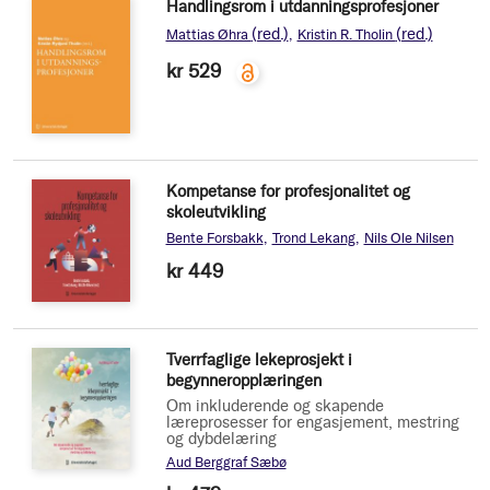
Handlingsrom i utdanningsprofesjoner
(red.)
(red.)
Mattias Øhra
Kristin R. Tholin
kr 529
Kompetanse for profesjonalitet og
skoleutvikling
Bente Forsbakk
Trond Lekang
Nils Ole Nilsen
kr 449
Tverrfaglige lekeprosjekt i
begynneropplæringen
Om inkluderende og skapende
læreprosesser for engasjement, mestring
og dybdelæring
Aud Berggraf Sæbø