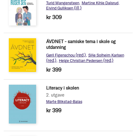
Turid Wangensteen
Martine Kihle Dalsrud
(ill.)
Eivind Gulliksen
kr 309
ÁVDNET - samiske tema i skole og
utdanning
(red.)
Gøril Figenschou
Silje Solheim Karlsen
(red.)
(red.)
Helge Christian Pedersen
kr 399
Literacy i skolen
2. utgave
Marte Blikstad-Balas
kr 399