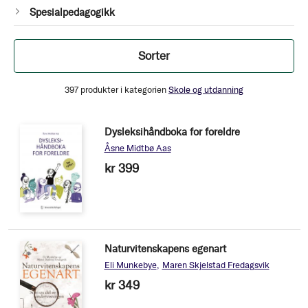
1
Spesialpedagogikk
Produkt
Filtrer
Sorter
397
produkter i kategorien
Skole og utdanning
Dysleksihåndboka for foreldre
Åsne Midtbø Aas
kr 399
Naturvitenskapens egenart
Eli Munkebye
Maren Skjelstad Fredagsvik
kr 349