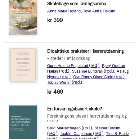
Skolehage som læringsarena
Anna Marie Holand
Tove Anita Fiskum
kr 399
Didaktiske praksiser i lærerutdanning
- steder i et landskap
(red.)
Gunn Helene Engelsrud
Bjørg Oddrun
(red.)
(red.)
Hallås
Suzanne Lundvall
Aslaug
(red.)
(red.)
Nyrnes
Ove Ronny Olsen Sæle
(red.)
Tobias Werler
kr 469
En forskningsbasert skole?
Forskningens plass i lærerutdanning og
skole.
(red.)
Sølvi Mausethagen
Steinar Bøyum
(red.)
(red.)
Joakim Caspersen
Tine S. Prøitz